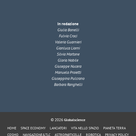
In redazione
Giulia Bonelli
Fulvia Croci
Valeria Guarnieri
Gianluca Liorni
Silvia Martone
Gloria Nobile
Giuseppe Nucera
Manuela Proietti
Giuseppina Pulcrano
Barbara Ranghelli
© 2026
Globalscience
HOME
SPACE ECONOMY
LANCIATORI
VITA NELLO SPAZIO
PIANETA TERRA
COSMO
NAVIGAZIONE&TLC
ASTROPARTICELLE
ROBOTICA
PRIVACY POLICY