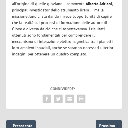
all’origine di quelle gioviane – commenta
Alberto Adriani
,
principal investigator dello strumento Jiram – ma la
missione Juno ci sta dando invece l’opportunità di capire
che la realtà sui processi di formazione delle aurore di
Giove è diversa da ciò che ci aspettavamo». I risultati
ottenuti sono fondamentali per comprendere il
meccanismo di interazione elettromagnetica tra i pianeti i
loro ambienti spaziali, anche se saranno necessari ulteriori
indagini per ottenere un quadro completo.
CONDIVIDERE:
Precedente
Prossimo