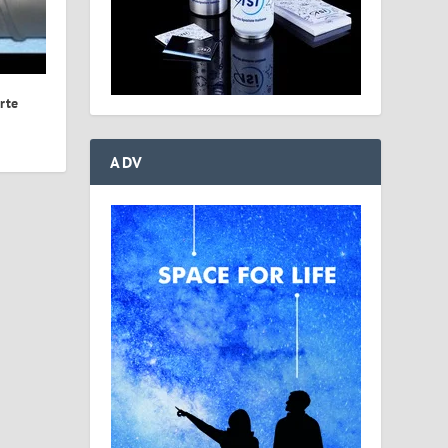
rte
ADV