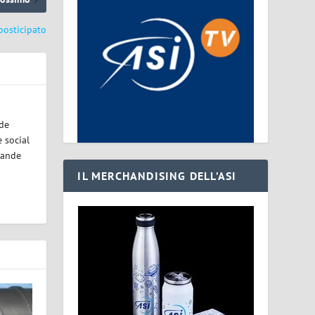
posticipato
ode
 social
rande
IL MERCHANDISING DELL’ASI