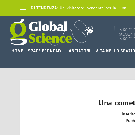
DI TENDENZA:
Un ‘visitatore invadente’ per la Luna
HOME
SPACE ECONOMY
LANCIATORI
VITA NELLO SPAZI
Una comet
Inseri
Pubb