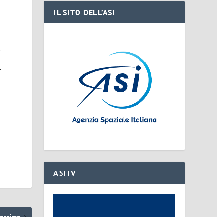
IL SITO DELL’ASI
o
l
r
ASITV
rossimo