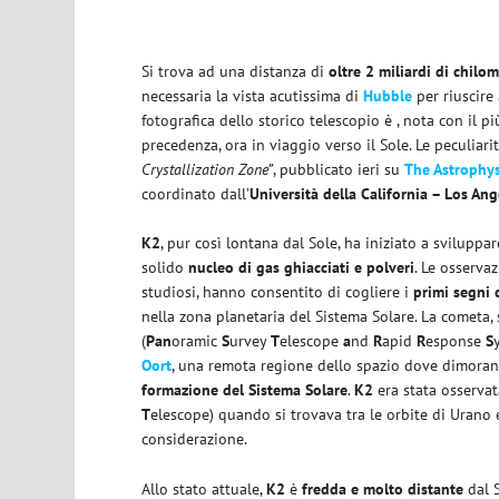
Si trova ad una distanza di
oltre 2 miliardi di chilom
necessaria la vista acutissima di
Hubble
per riuscire
fotografica dello storico telescopio è , nota con il p
precedenza, ora in viaggio verso il Sole. Le peculiari
Crystallization Zone”
, pubblicato ieri su
The Astrophys
coordinato dall’
Università della California – Los Ang
K2
, pur così lontana dal Sole, ha iniziato a svilupp
solido
nucleo di gas ghiacciati e polveri
. Le osserva
studiosi, hanno consentito di cogliere i
primi segni d
nella zona planetaria del Sistema Solare. La cometa,
(
Pan
oramic
S
urvey
T
elescope
a
nd
R
apid
R
esponse
S
Oort
, una remota regione dello spazio dove dimorano q
formazione del Sistema Solare
.
K2
era stata osserva
T
elescope) quando si trovava tra le orbite di Urano
considerazione.
Allo stato attuale,
K2
è
fredda e molto distante
dal S