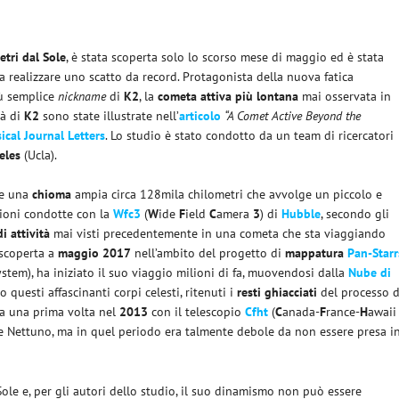
etri dal Sole
, è stata scoperta solo lo scorso mese di maggio ed è stata
 a realizzare uno scatto da record. Protagonista della nuova fatica
iù semplice
nickname
di
K2
, la
cometa attiva più lontana
mai osservata in
tà di
K2
sono state illustrate nell’
articolo
“A Comet Active Beyond the
ical Journal Letters
. Lo studio è stato condotto da un team di ricercatori
eles
(Ucla).
are una
chioma
ampia circa 128mila chilometri che avvolge un piccolo e
zioni condotte con la
Wfc3
(
W
ide
F
ield
C
amera
3
) di
Hubble
, secondo gli
i attività
mai visti precedentemente in una cometa che sta viaggiando
 scoperta a
maggio 2017
nell’ambito del progetto di
mappatura
Pan-Starr
ystem), ha iniziato il suo viaggio milioni di fa, muovendosi dalla
Nube di
uesti affascinanti corpi celesti, ritenuti i
resti ghiacciati
del processo d
ta una prima volta nel
2013
con il telescopio
Cfht
(
C
anada-
F
rance-
H
awaii
 e Nettuno, ma in quel periodo era talmente debole da non essere presa i
ole e, per gli autori dello studio, il suo dinamismo non può essere