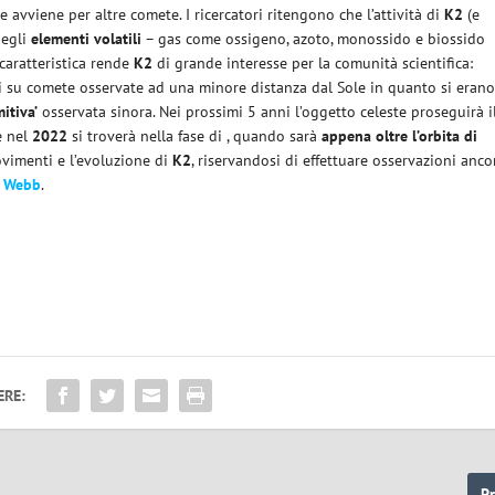
 avviene per altre comete. I ricercatori ritengono che l’attività di
K2
(e
uegli
elementi volatili
– gas come ossigeno, azoto, monossido e biossido
caratteristica rende
K2
di grande interesse per la comunità scientifica:
rati su comete osservate ad una minore distanza dal Sole in quanto si eran
itiva’
osservata sinora. Nei prossimi 5 anni l’oggetto celeste proseguirà i
e nel
2022
si troverà nella fase di , quando sarà
appena oltre l’orbita di
movimenti e l’evoluzione di
K2
, riservandosi di effettuare osservazioni anco
o
Webb
.
ERE:
P