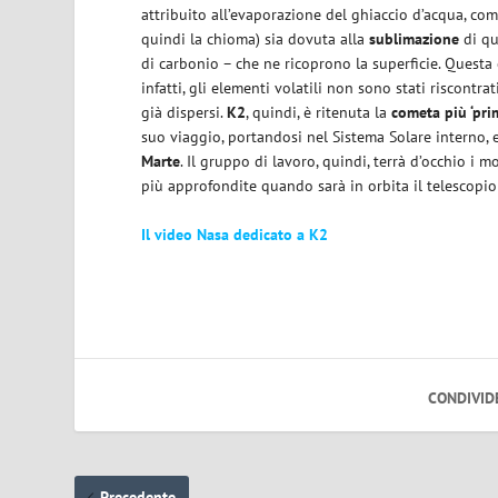
attribuito all’evaporazione del ghiaccio d’acqua, come
quindi la chioma) sia dovuta alla
sublimazione
di q
di carbonio – che ne ricoprono la superficie. Questa 
infatti, gli elementi volatili non sono stati riscont
già dispersi.
K2
, quindi, è ritenuta la
cometa più ‘prim
suo viaggio, portandosi nel Sistema Solare interno, 
Marte
. Il gruppo di lavoro, quindi, terrà d’occhio i 
più approfondite quando sarà in orbita il telescopi
Il video Nasa dedicato a K2
CONDIVID
Precedente