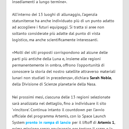
insediamenti a lungo termine».
All’interno dei 13 luoghi di allunaggio, l’agenzia
statunitense ha anche individuato più di un punto adatto
ad accogliere i futuri equipaggi. Si tratta si aree non
soltanto considerate più adatte dal punto di vista
logistico, ma anche scientificamente interessanti.
«Molti dei siti proposti corrispondono ad alcune delle
parti più antiche della Luna e, insieme alle regioni
permanentemente in ombra, offrono l’opportunità di
conoscere la storia del nostro satellite attraverso materiali
lunari non studiati in precedenza», dichiara
Sarah Noble
,
della Divisione di Scienze planetarie della Nasa.
Nei prossimi mesi, ciascuna delle 13 regioni selezionate
sarà analizzata nel dettaglio, fino a individuare il sito
‘vincitore’. Continua intanto il countdown per l’avvio
ufficiale del programma Artemis, con lo Space Launch
System
pronto in rampa di lancio
per il liftoff di
Artemis 1
,
prima missione senza equipaggio per testare il razzo e la