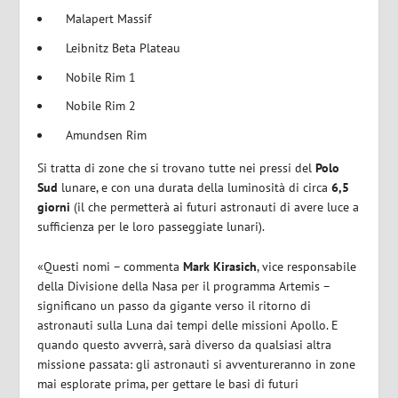
Malapert Massif
Leibnitz Beta Plateau
Nobile Rim 1
Nobile Rim 2
Amundsen Rim
Si tratta di zone che si trovano tutte nei pressi del
Polo
Sud
lunare, e con una durata della luminosità di circa
6,5
giorni
(il che permetterà ai futuri astronauti di avere luce a
sufficienza per le loro passeggiate lunari).
«Questi nomi – commenta
Mark Kirasich
, vice responsabile
della Divisione della Nasa per il programma Artemis –
significano un passo da gigante verso il ritorno di
astronauti sulla Luna dai tempi delle missioni Apollo. E
quando questo avverrà, sarà diverso da qualsiasi altra
missione passata: gli astronauti si avventureranno in zone
mai esplorate prima, per gettare le basi di futuri