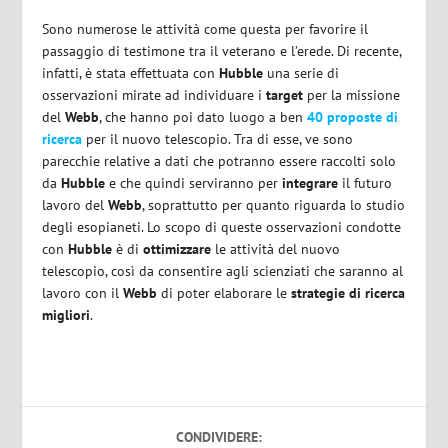
Sono numerose le attività come questa per favorire il
passaggio di testimone tra il veterano e l’erede. Di recente,
infatti, è stata effettuata con
Hubble
una serie di
osservazioni mirate ad individuare i
target
per la missione
del
Webb
, che hanno poi dato luogo a ben
40 proposte di
ricerca
per il nuovo telescopio. Tra di esse, ve sono
parecchie relative a dati che potranno essere raccolti solo
da
Hubble
e che quindi serviranno per
integrare
il futuro
lavoro del
Webb
, soprattutto per quanto riguarda lo studio
degli esopianeti. Lo scopo di queste osservazioni condotte
con
Hubble
è di
ottimizzare
le attività del nuovo
telescopio, così da consentire agli scienziati che saranno al
lavoro con il
Webb
di poter elaborare le
strategie di ricerca
migliori
.
CONDIVIDERE: