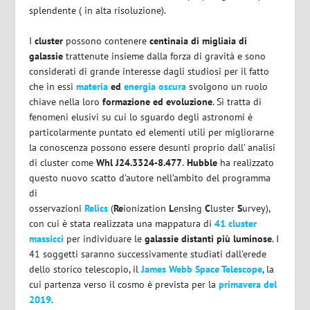
splendente ( in alta risoluzione).
I
cluster
possono contenere
centinaia di migliaia di
galassie
trattenute insieme dalla forza di gravità e sono
considerati di grande interesse dagli studiosi per il fatto
che in essi
materia
ed
energia oscura
svolgono un ruolo
chiave nella loro
formazione ed evoluzione
. Si tratta di
fenomeni elusivi su cui lo sguardo degli astronomi è
particolarmente puntato ed elementi utili per migliorarne
la conoscenza possono essere desunti proprio dall’ analisi
di cluster come
Whl J24.3324-8.477
.
Hubble
ha realizzato
questo nuovo scatto d’autore nell’ambito del programma
di
osservazioni
Relics
(
Re
ionization
L
ens
i
ng
C
luster
S
urvey),
con cui è stata realizzata una mappatura di
41 cluster
massicci
per individuare le
galassie distanti più luminose
. I
41 soggetti saranno successivamente studiati dall’erede
dello storico telescopio, il
James Webb Space Telescope
, la
cui partenza verso il cosmo è prevista per la
primavera del
2019
.