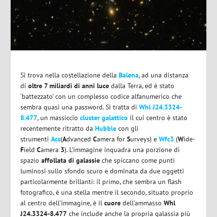
Si trova nella costellazione della
Balena
, ad una distanza
di
oltre 7 miliardi di anni luce
dalla Terra, ed è stato
‘battezzato’ con un complesso codice alfanumerico che
sembra quasi una password. Si tratta di
Whl J24.3324-
8.477
, un massiccio
cluster galattico
il cui centro è stato
recentemente ritratto da
Hubble
con gli
strumenti
Acs
(
A
dvanced
C
amera for
S
urveys) e
Wfc3
(
W
ide-
F
ield
C
amera
3
). L’immagine inquadra una porzione di
spazio
affollata di galassie
che spiccano come punti
luminosi sullo sfondo scuro e dominata da due oggetti
particolarmente brillanti: il primo, che sembra un flash
fotografico, è una stella mentre il secondo, situato proprio
al centro dell’immagine, è il
cuore
dell’ammasso
Whl
J24.3324-8.477
che include anche la propria galassia più