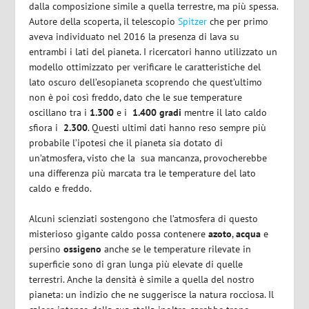
dalla composizione simile a quella terrestre, ma più spessa.
Autore della scoperta, il telescopio
Spitzer
che per primo
aveva individuato nel 2016 la presenza di lava su
entrambi i lati del pianeta. I ricercatori hanno utilizzato un
modello ottimizzato per verificare le caratteristiche del
lato oscuro dell’esopianeta scoprendo che quest’ultimo
non è poi così freddo, dato che le sue temperature
oscillano tra i
1.300
e i
1.400 gradi
mentre il lato caldo
sfiora i
2.300
. Questi ultimi dati hanno reso sempre più
probabile l’ipotesi che il pianeta sia dotato di
un’atmosfera, visto che la sua mancanza, provocherebbe
una differenza più marcata tra le temperature del lato
caldo e freddo.
Alcuni scienziati sostengono che l’atmosfera di questo
misterioso gigante caldo possa contenere
azoto
,
acqua
e
persino
ossigeno
anche se le temperature rilevate in
superficie sono di gran lunga più elevate di quelle
terrestri. Anche la densità è simile a quella del nostro
pianeta: un indizio che ne suggerisce la natura rocciosa. Il