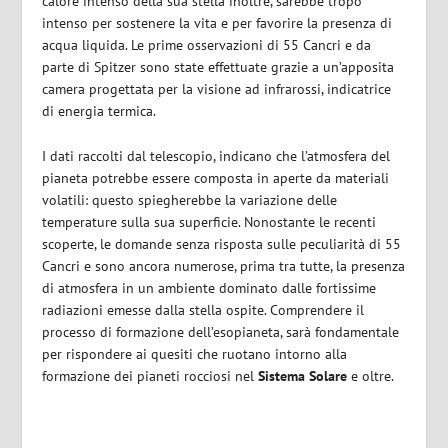
calore intenso della sua stella inoltre, sarebbe tropo
intenso per sostenere la vita e per favorire la presenza di
acqua liquida. Le prime osservazioni di 55 Cancri e da
parte di Spitzer sono state effettuate grazie a un’apposita
camera progettata per la visione ad infrarossi, indicatrice
di energia termica.
I dati raccolti dal telescopio, indicano che l’atmosfera del
pianeta potrebbe essere composta in aperte da materiali
volatili: questo spiegherebbe la variazione delle
temperature sulla sua superficie. Nonostante le recenti
scoperte, le domande senza risposta sulle peculiarità di 55
Cancri e sono ancora numerose, prima tra tutte, la presenza
di atmosfera in un ambiente dominato dalle fortissime
radiazioni emesse dalla stella ospite. Comprendere il
processo di formazione dell’esopianeta, sarà fondamentale
per rispondere ai quesiti che ruotano intorno alla
formazione dei pianeti rocciosi nel
Sistema Solare
e oltre.