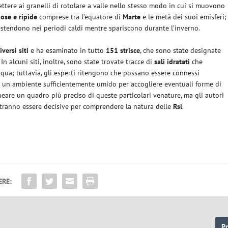
ttere ai granelli di rotolare a valle nello stesso modo in cui si muovono
ose e ripide
comprese tra l’equatore di
Marte
e le metà dei suoi emisferi;
 estendono nei periodi caldi mentre spariscono durante l’inverno.
iversi siti
e ha esaminato in tutto
151 strisce
, che sono state designate
. In alcuni siti, inoltre, sono state trovate tracce di
sali idratati
che
qua; tuttavia, gli esperti ritengono che possano essere connessi
un ambiente sufficientemente umido per accogliere eventuali forme di
neare un quadro più preciso di queste particolari venature, ma gli autori
ranno essere decisive per comprendere la natura delle
Rsl
.
ERE:
P