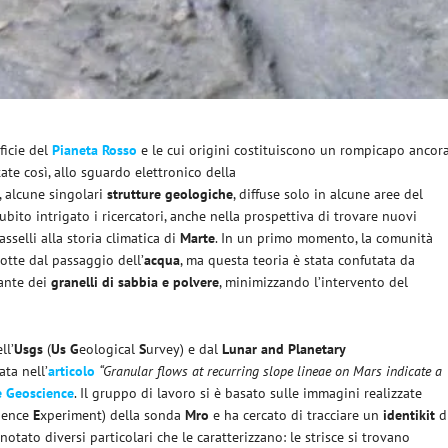
ficie del
Pianeta Rosso
e le cui origini costituiscono un rompicapo ancor
tate così, allo sguardo elettronico della
, alcune singolari
strutture geologiche
, diffuse solo in alcune aree del
bito intrigato i ricercatori, anche nella prospettiva di trovare nuovi
sselli alla storia climatica di
Marte
. In un primo momento, la comunità
dotte dal passaggio dell’
acqua
, ma questa teoria è stata confutata da
lante dei
granelli di sabbia e polvere
, minimizzando l’intervento del
ll’
Usgs
(
Us
G
eological
S
urvey) e dal
Lunar and Planetary
rata nell’
articolo
“Granular flows at recurring slope lineae on Mars indicate a
e Geoscience
. Il gruppo di lavoro si è basato sulle immagini realizzate
ience
E
xperiment) della sonda
Mro
e ha cercato di tracciare un
identikit
d
notato diversi particolari che le caratterizzano: le strisce si trovano