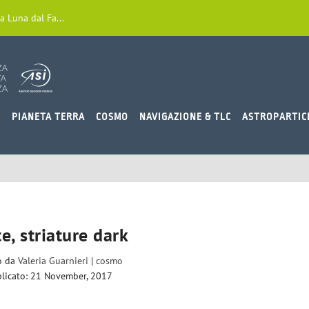
a Luna dal Fa...
O
PIANETA TERRA
COSMO
NAVIGAZIONE & TLC
ASTROPARTIC
e, striature dark
to da
Valeria Guarnieri
|
cosmo
licato: 21 November, 2017