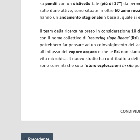
su
pendii
con un
dislivello
tale (
più di 27°
) da perme
sulle dune attive; sono situate in oltre
50 zone rocci
hanno un
andamento stagionale
in base al quale si
Il team della ricerca ha preso in considerazione
10 d
con il nome collettivo di
‘recurring slope lineae’
(
Rsl
)
potrebbero far pensare ad un coinvolgimento dell’ac
all’influsso del
vapore acqueo
e che le
Rsl
non siano 
vita microbica. Il nuovo studio ha contribuito a deli
sono convinti che solo
future esplorazioni
in situ
pot
CONDIVID
Precedente