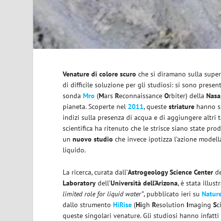
Venature di colore scuro
che si diramano sulla super
di difficile soluzione per gli studiosi: si sono presen
sonda
Mro
(
M
ars
R
econnaissance
O
rbiter) della
Nasa
pianeta. Scoperte nel
2011
, queste
striature
hanno su
indizi sulla presenza di acqua e di aggiungere altri ta
scientifica ha ritenuto che le strisce siano state pro
un
nuovo studio
che invece ipotizza l’azione model
liquido.
La ricerca, curata dall’
Astrogeology Science Center
de
Laboratory
dell’
Università dell’Arizona
, è stata illust
limited role for liquid water”
, pubblicato ieri su
Natur
dallo strumento
HiRise
(
Hi
gh
R
esolution
I
maging
S
c
queste singolari venature. Gli studiosi hanno infatti 