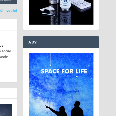
 di neutrini
ADV
ode
 social
rande