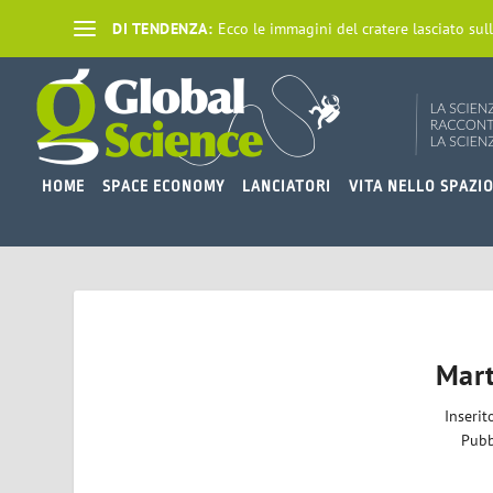
DI TENDENZA:
Ecco le immagini del cratere lasciato sull
HOME
SPACE ECONOMY
LANCIATORI
VITA NELLO SPAZI
Mart
Inseri
Pubb