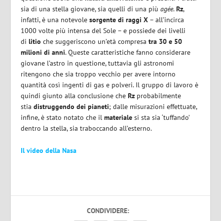
sia di una stella giovane, sia quelli di una più
agée
.
Rz
,
infatti, è una notevole
sorgente di raggi X
– all’incirca
1000 volte più intensa del Sole – e possiede dei livelli
di
litio
che suggeriscono un’età compresa
tra 30 e 50
milioni di anni
. Queste caratteristiche fanno considerare
giovane l’astro in questione, tuttavia gli astronomi
ritengono che sia troppo vecchio per avere intorno
quantità così ingenti di gas e polveri. Il gruppo di lavoro è
quindi giunto alla conclusione che
Rz
probabilmente
stia
distruggendo dei pianeti
; dalle misurazioni effettuate,
infine, è stato notato che il
materiale
si sta sia ‘tuffando’
dentro la stella, sia traboccando all’esterno.
Il video della Nasa
CONDIVIDERE: