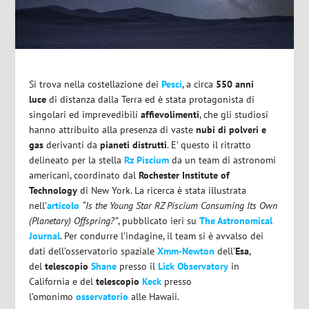
Si trova nella costellazione dei
Pesci
, a circa
550 anni
luce
di distanza dalla Terra ed è stata protagonista di
singolari ed imprevedibili
affievolimenti
, che gli studiosi
hanno attribuito alla presenza di vaste
nubi di polveri e
gas
derivanti da
pianeti distrutti
. E’ questo il ritratto
delineato per la stella
Rz Piscium
da un team di astronomi
americani, coordinato dal
Rochester Institute of
Technology
di New York. La ricerca è stata illustrata
nell’
articolo
“Is the Young Star RZ Piscium Consuming Its Own
(Planetary) Offspring?”
, pubblicato ieri su
The Astronomical
Journal
. Per condurre l’indagine, il team si è avvalso dei
dati dell’osservatorio spaziale
Xmm-Newton
dell’
Esa
,
del
telescopio
Shane
presso il
Lick Observatory
in
California e del
telescopio
Keck
presso
l’omonimo
osservatorio
alle Hawaii.