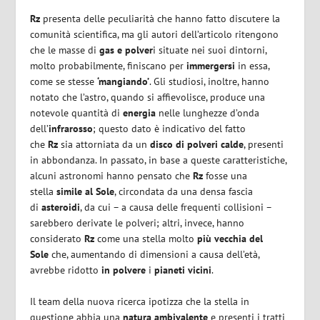
Rz
presenta delle peculiarità che hanno fatto discutere la
comunità scientifica, ma gli autori dell’articolo ritengono
che le masse di
gas e polver
i situate nei suoi dintorni,
molto probabilmente, finiscano per
immergersi
in essa,
come se stesse
‘mangiando’
. Gli studiosi, inoltre, hanno
notato che l’astro, quando si affievolisce, produce una
notevole quantità di
energia
nelle lunghezze d’onda
dell’
infrarosso
; questo dato è indicativo del fatto
che
Rz
sia attorniata da un
disco di polveri calde
, presenti
in abbondanza. In passato, in base a queste caratteristiche,
alcuni astronomi hanno pensato che
Rz
fosse una
stella
simile al Sole
, circondata da una densa fascia
di
asteroidi
, da cui – a causa delle frequenti collisioni –
sarebbero derivate le polveri; altri, invece, hanno
considerato
Rz
come una stella molto
più vecchia del
Sole
che, aumentando di dimensioni a causa dell’età,
avrebbe ridotto
in polvere
i
pianeti vicini
.
Il team della nuova ricerca ipotizza che la stella in
questione abbia una
natura ambivalente
e presenti i tratti