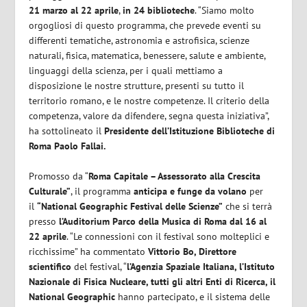
21 marzo al 22 aprile
,
in 24 biblioteche
. “Siamo molto
orgogliosi di questo programma, che prevede eventi su
differenti tematiche, astronomia e astrofisica, scienze
naturali, fisica, matematica, benessere, salute e ambiente,
linguaggi della scienza, per i quali mettiamo a
disposizione le nostre strutture, presenti su tutto il
territorio romano, e le nostre competenze. Il criterio della
competenza, valore da difendere, segna questa iniziativa”,
ha sottolineato il
Presidente dell’Istituzione Biblioteche di
Roma Paolo Fallai.
Promosso da “
Roma Capitale – Assessorato alla Crescita
Culturale”
, il programma
anticipa e funge da volano
per
il
“National Geographic Festival delle Scienze”
che si terrà
presso
l’Auditorium Parco della Musica di Roma dal 16 al
22 aprile
. “Le connessioni con il festival sono molteplici e
ricchissime” ha commentato
Vittorio Bo, Direttore
scientifico
del festival, “
l’Agenzia Spaziale Italiana, l’Istituto
Nazionale di Fisica Nucleare, tutti gli altri Enti di Ricerca, il
National Geographic
hanno partecipato, e il sistema delle