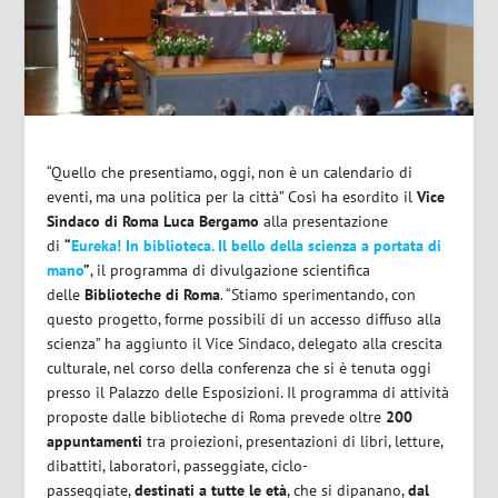
“Quello che presentiamo, oggi, non è un calendario di
eventi, ma una politica per la città” Così ha esordito il
Vice
Sindaco di Roma Luca Bergamo
alla presentazione
di
“
Eureka! In biblioteca. Il bello della scienza a portata di
mano
”
, il programma di divulgazione scientifica
delle
Biblioteche di Roma
. “Stiamo sperimentando, con
questo progetto, forme possibili di un accesso diffuso alla
scienza” ha aggiunto il Vice Sindaco, delegato alla crescita
culturale, nel corso della conferenza che si è tenuta oggi
presso il Palazzo delle Esposizioni. Il programma di attività
proposte dalle biblioteche di Roma prevede oltre
200
appuntamenti
tra proiezioni, presentazioni di libri, letture,
dibattiti, laboratori, passeggiate, ciclo-
passeggiate,
destinati a tutte le età
, che si dipanano,
dal