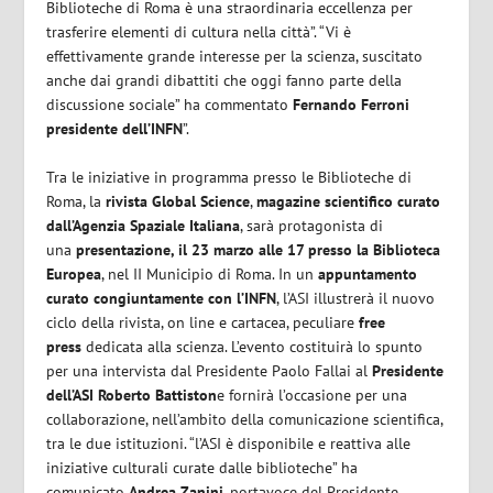
Biblioteche di Roma è una straordinaria eccellenza per
trasferire elementi di cultura nella città”. “Vi è
effettivamente grande interesse per la scienza, suscitato
anche dai grandi dibattiti che oggi fanno parte della
discussione sociale” ha commentato
Fernando Ferroni
presidente dell’INFN
”.
Tra le iniziative in programma presso le Biblioteche di
Roma, la
rivista Global Science
,
magazine scientifico
curato
dall’Agenzia Spaziale Italiana
, sarà protagonista di
una
presentazione, il 23 marzo alle 17 presso la Biblioteca
Europea
, nel II Municipio di Roma. In un
appuntamento
curato congiuntamente con l’INFN
, l’ASI illustrerà il nuovo
ciclo della rivista, on line e cartacea, peculiare
free
press
dedicata alla scienza. L’evento costituirà lo spunto
per una intervista dal Presidente Paolo Fallai al
Presidente
dell’ASI Roberto Battiston
e fornirà l’occasione per una
collaborazione, nell’ambito della comunicazione scientifica,
tra le due istituzioni. “l’ASI è disponibile e reattiva alle
iniziative culturali curate dalle biblioteche” ha
comunicato
Andrea Zanini
, portavoce del Presidente