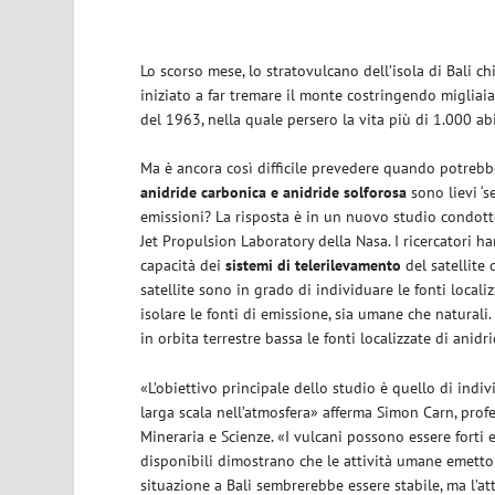
Lo scorso mese, lo stratovulcano dell’isola di Bali 
iniziato a far tremare il monte costringendo migliaia
del 1963, nella quale persero la vita più di 1.000 abi
Ma è ancora così difficile prevedere quando potrebb
anidride carbonica e anidride solforosa
sono lievi ‘s
emissioni? La risposta è in un nuovo studio condotto
Jet Propulsion Laboratory della Nasa. I ricercatori 
capacità dei
sistemi di telerilevamento
del satellite
satellite sono in grado di individuare le fonti locali
isolare le fonti di emissione, sia umane che naturali
in orbita terrestre bassa le fonti localizzate di anid
«L’obiettivo principale dello studio è quello di ind
larga scala nell’atmosfera» afferma Simon Carn, prof
Mineraria e Scienze. «I vulcani possono essere forti 
disponibili dimostrano che le attività umane emetto
situazione a Bali sembrerebbe essere stabile, ma l’a