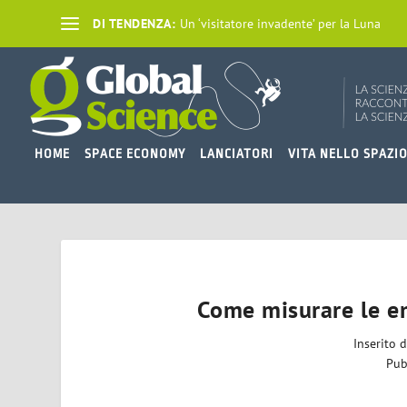
DI TENDENZA:
Un ‘visitatore invadente’ per la Luna
HOME
SPACE ECONOMY
LANCIATORI
VITA NELLO SPAZI
Come misurare le em
Inserito 
Pub