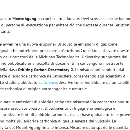
chiamato
Monte Agung
ha cominciato a fumare. Lievi scosse sismiche hann
 di persone all’evacuazione per evitare ciò che successe durante l’eruzion
tanti.
e avvenire una nuova eruzione? Di solito le emissioni di gas come
egnali’ che potrebbero precedere un’eruzione. Come fare a rilevare queste
 dai ricercatori della Michigan Technological University, supportata dal
hanno pubblicato una raccolta di documenti in cui vengono mostrate le
 della Nasa
Orbiting Carbon Observatory-2
. Le misurazioni condotte dal
zzate di anidride carbonica nell’atmosfera, consentendo agli scienziati di
. Lo studio, pubblicato su
Science
, descrive come individuare da un satelli
ride carbonica di origine antropogenica e naturale.
ividuare le emissioni di anidride carbonica misurando la concentrazione su
essore associato presso il Dipartimento di Ingegneria Geologica e
e localizzate fonti di anidride carbonica, ma su base globale tutte le prov
no molta più anidride carbonica di quella emessa dai vulcani». La
ttività del Mount Agung rimane intensa. Misurare dallo spazio le quantità