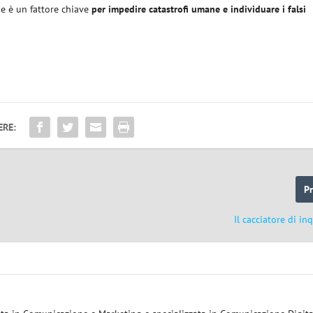
he è un fattore chiave
per impedire catastrofi umane e individuare i falsi
ERE:
P
Il cacciatore di i