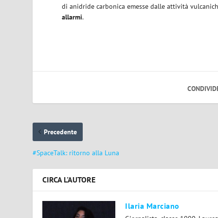
di anidride carbonica emesse dalle attività vulcanic
allarmi
.
CONDIVID
Precedente
#SpaceTalk: ritorno alla Luna
CIRCA L'AUTORE
Ilaria Marciano