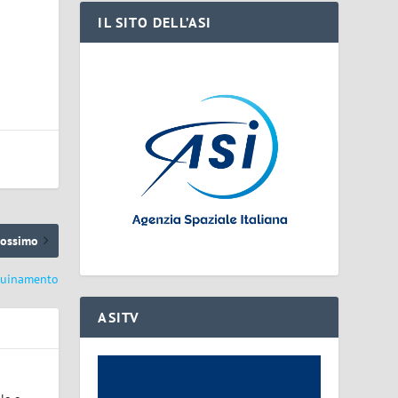
IL SITO DELL’ASI
rossimo
nquinamento
ASITV