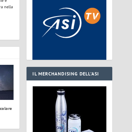
le e
ra nella
IL MERCHANDISING DELL’ASI
 colore