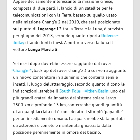
Appare decisamente interessante la missione cinese,
composta di due parti. Il lancio di un satellite per le
telecomunicazioni con la Terra, basato su quello usato
nella missione Chang’e 2 nel 2010, che sarà posizionato
sul punto di
Lagrange L2
tra la Terra e la Luna, è previsto
per giugno del 2018, secondo quanto riporta
Universe
Today
citando fonti cinesi. A portarlo verso la luna il
vettore
Lunga Marcia 5
.
Sei mesi dopo dovrebbe essere raggiunto dal rover
Chang’e 4
, back up del rover chang’e 3 a cui verrà aggiunto
un nuovo contenitore in alluminio che conterrà semi e
insetti. Il luogo dell’atterraggio, secondo quanto dicono le
indiscrezioni, sarebbe il
South Pole – Aitken Basin
, uno dei
più grandi crateri da impatto del sistema solare, largo
2500 km e profondo 13 km, conterrebbe grandi quantità
di acqua ghiacciata ed è considerato il sito più “papabile”
per un insediamento umano. L’acqua sarebbe stata portata
da asteroidi e comete e mantenuta ghiacciata dalla
posizione perennemente in ombra del bacino.