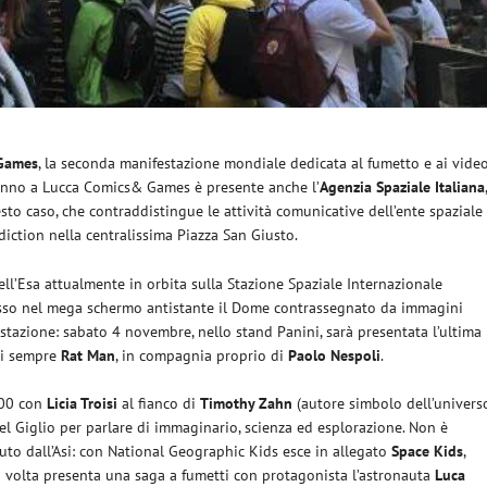
 Games
, la seconda manifestazione mondiale dedicata al fumetto e ai vide
’anno a Lucca Comics& Games è presente anche l’
Agenzia Spaziale Italiana
esto caso, che contraddistingue le attività comunicative dell’ente spaziale
ddiction nella centralissima Piazza San Giusto.
dell’Esa attualmente in orbita sulla Stazione Spaziale Internazionale
messo nel mega schermo antistante il Dome contrassegnato da immagini
estazione: sabato 4 novembre, nello stand Panini, sarà presentata l’ultima
di sempre
Rat Man
, in compagnia proprio di
Paolo Nespoli
.
.00 con
Licia Troisi
al fianco di
Timothy Zahn
(autore simbolo dell’univers
Del Giglio per parlare di immaginario, scienza ed esplorazione. Non è
uto dall’Asi: con National Geographic Kids esce in allegato
Space Kids
,
ma volta presenta una saga a fumetti con protagonista l’astronauta
Luca