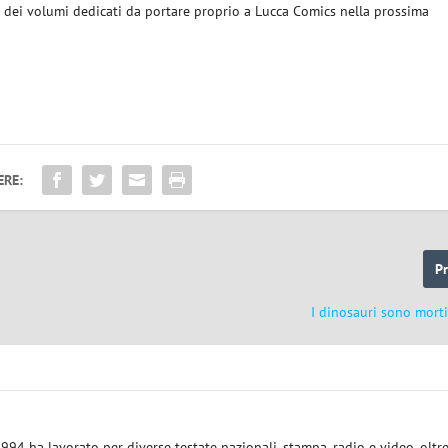
 dei volumi dedicati da portare proprio a Lucca Comics nella prossima
ERE:
P
I dinosauri sono morti
1994 ha lavorato per diverse testate nazionali, stampa, radio e video, oltr