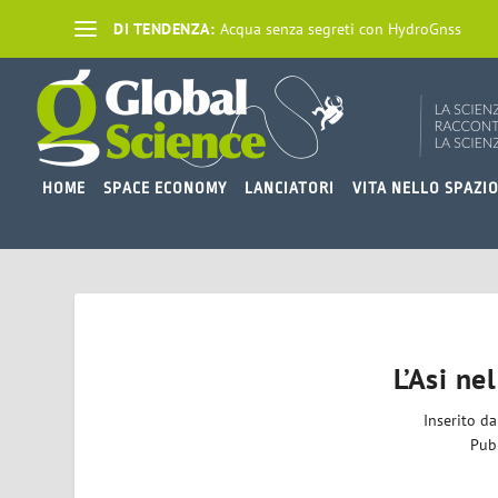
DI TENDENZA:
Acqua senza segreti con HydroGnss
HOME
SPACE ECONOMY
LANCIATORI
VITA NELLO SPAZI
L’Asi n
Inserito d
Pub