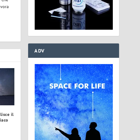
avora
ADV
isce il
iaco