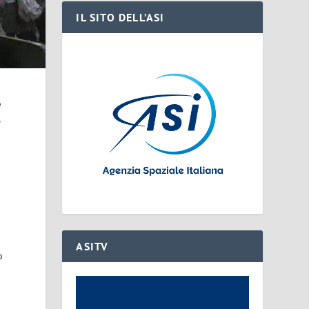
IL SITO DELL’ASI
o
,
ASITV
o