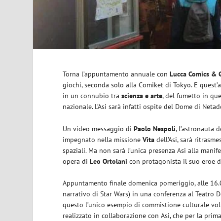
Torna l’appuntamento annuale con
Lucca Comics &
giochi, seconda solo alla Comiket di Tokyo. E quest
in un connubio tra
scienza e arte
, del fumetto in qu
nazionale. L’Asi sarà infatti ospite del Dome di Neta
Un video messaggio di
Paolo Nespoli
, l’astronauta 
impegnato nella missione
Vita
dell’Asi, sarà ritras
spaziali. Ma non sarà l’unica presenza Asi alla manif
opera di
Leo Ortolani
con protagonista il suo eroe 
Appuntamento finale domenica pomeriggio, alle 16
narrativo di Star Wars) in una conferenza al Teatro 
questo l’unico esempio di commistione culturale vol
realizzato in collaborazione con Asi, che per la pri