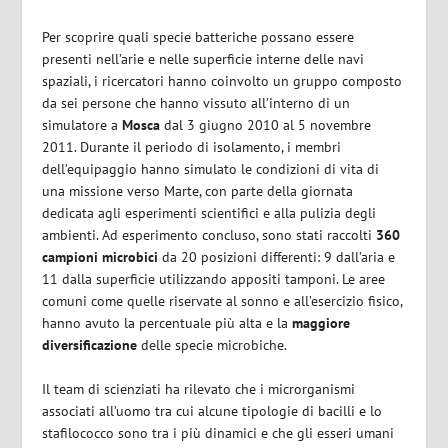
Per scoprire quali specie batteriche possano essere
presenti nell’arie e nelle superficie interne delle navi
spaziali, i ricercatori hanno coinvolto un gruppo composto
da sei persone che hanno vissuto all’interno di un
simulatore a
Mosca
dal 3 giugno 2010 al 5 novembre
2011. Durante il periodo di isolamento, i membri
dell’equipaggio hanno simulato le condizioni di vita di
una missione verso Marte, con parte della giornata
dedicata agli esperimenti scientifici e alla pulizia degli
ambienti. Ad esperimento concluso, sono stati raccolti
360
campioni microbici
da 20 posizioni differenti: 9 dall’aria e
11 dalla superficie utilizzando appositi tamponi. Le aree
comuni come quelle riservate al sonno e all’esercizio fisico,
hanno avuto la percentuale più alta e la
maggiore
diversificazione
delle specie microbiche.
Il team di scienziati ha rilevato che i microrganismi
associati all’uomo tra cui alcune tipologie di bacilli e lo
stafilococco sono tra i più dinamici e che gli esseri umani