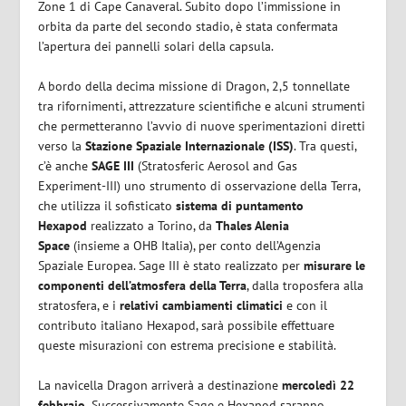
Zone 1 di Cape Canaveral. Subito dopo l’immissione in
orbita da parte del secondo stadio, è stata confermata
l’apertura dei pannelli solari della capsula.
A bordo della decima missione di Dragon, 2,5 tonnellate
tra rifornimenti, attrezzature scientifiche e alcuni strumenti
che permetteranno l’avvio di nuove sperimentazioni diretti
verso la
Stazione Spaziale Internazionale (ISS)
. Tra questi,
c’è anche
SAGE III
(Stratosferic Aerosol and Gas
Experiment-III) uno strumento di osservazione della Terra,
che utilizza il sofisticato
sistema di puntamento
Hexapod
realizzato a Torino, da
Thales Alenia
Space
(insieme a OHB Italia), per conto dell’Agenzia
Spaziale Europea. Sage III è stato realizzato per
misurare le
componenti dell’atmosfera della Terra
, dalla troposfera alla
stratosfera, e i
relativi cambiamenti climatici
e con il
contributo italiano Hexapod, sarà possibile effettuare
queste misurazioni con estrema precisione e stabilità.
La navicella Dragon arriverà a destinazione
mercoledì 22
febbraio.
Successivamente Sage e Hexapod saranno