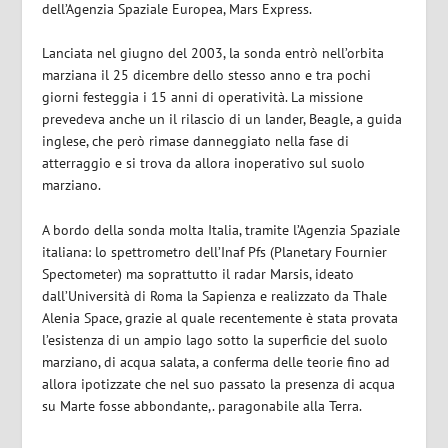
dell’Agenzia Spaziale Europea, Mars Express.
Lanciata nel giugno del 2003, la sonda entrò nell’orbita
marziana il 25 dicembre dello stesso anno e tra pochi
giorni festeggia i 15 anni di operatività. La missione
prevedeva anche un il rilascio di un lander, Beagle, a guida
inglese, che però rimase danneggiato nella fase di
atterraggio e si trova da allora inoperativo sul suolo
marziano.
A bordo della sonda molta Italia, tramite l’Agenzia Spaziale
italiana: lo spettrometro dell’Inaf Pfs (Planetary Fournier
Spectometer) ma soprattutto il radar Marsis, ideato
dall’Università di Roma la Sapienza e realizzato da Thale
Alenia Space, grazie al quale recentemente è stata provata
l’esistenza di un ampio lago sotto la superficie del suolo
marziano, di acqua salata, a conferma delle teorie fino ad
allora ipotizzate che nel suo passato la presenza di acqua
su Marte fosse abbondante,. paragonabile alla Terra.