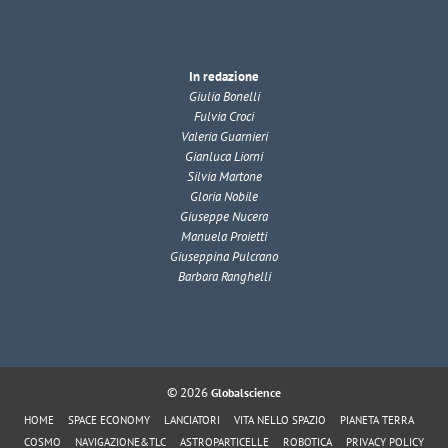
In redazione
Giulia Bonelli
Fulvia Croci
Valeria Guarnieri
Gianluca Liorni
Silvia Martone
Gloria Nobile
Giuseppe Nucera
Manuela Proietti
Giuseppina Pulcrano
Barbara Ranghelli
© 2026
Globalscience
HOME
SPACE ECONOMY
LANCIATORI
VITA NELLO SPAZIO
PIANETA TERRA
COSMO
NAVIGAZIONE&TLC
ASTROPARTICELLE
ROBOTICA
PRIVACY POLICY