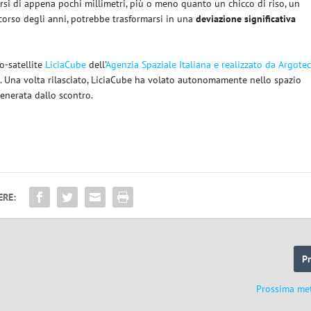
si di appena pochi millimetri, più o meno quanto un chicco di riso, un
 corso degli anni, potrebbe trasformarsi in una
deviazione significativa
o-satellite
LiciaCube
dell’
Agenzia Spaziale Italiana e realizzato da Argotec
e. Una volta rilasciato, LiciaCube ha volato autonomamente nello spazio
enerata dallo scontro.
ERE:
P
Prossima me