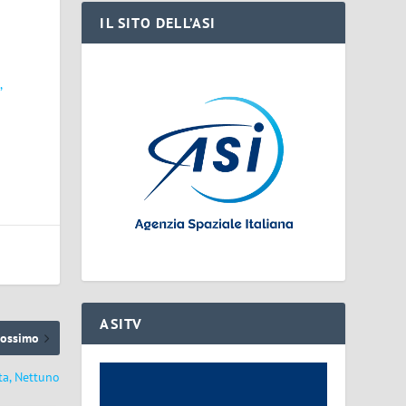
IL SITO DELL’ASI
,
ASITV
rossimo
ta, Nettuno