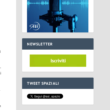
NEWSLETTER
i
–
i
TWEET SPAZIALI
l
n