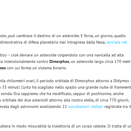
to, può cambiare il destino di un asteroide. E forse, un giorno, quello
 dimostrativa di difesa planetaria mai intrapresa dalla Nasa,
lanciata nel
netico – cioè deviare un asteroide colpendolo con una navicella ad alta
ata intenzionalmente contro
Dimorphos
, un asteroide largo circa 170 metr
mos
con cui forma un sistema binario.
ila chilometri orari, il periodo orbitale di Dimorphos attorno a Didymos 
en 33 minuti. L’urto ha scagliato nello spazio una grande nube di framment
a sonda. Ora sappiamo che ha modificato, seppur di pochissimo, anche
o orbitale dei due asteroidi attorno alla nostra stella, di circa 770 giorni,
ilevata dagli astronomi analizzando 22
occultazioni stellari
registrate tra i
ltera in modo misurabile la traiettoria di un corpo celeste. Si tratta di u