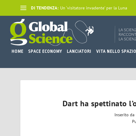
DI TENDENZA:
Un ‘visitatore invadente’ per la Luna
HOME
SPACE ECONOMY
LANCIATORI
VITA NELLO SPAZI
Dart ha spettinato l’
Inserito da
Pu