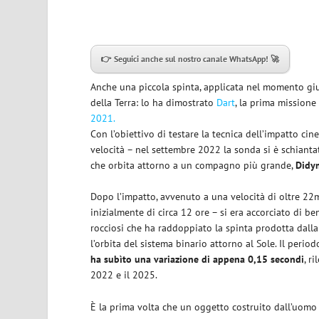
👉 Seguici anche sul nostro canale WhatsApp! 🚀
Anche una piccola spinta, applicata nel momento gius
della Terra: lo ha dimostrato
Dart
, la prima missione
2021.
Con l’obiettivo di testare la tecnica dell’impatto ci
velocità – nel settembre 2022 la sonda si è schiant
che orbita attorno a un compagno più grande,
Didy
Dopo l’impatto, avvenuto a una velocità di oltre 22m
inizialmente di circa 12 ore – si era accorciato di b
rocciosi che ha raddoppiato la spinta prodotta dall
l’orbita del sistema binario attorno al Sole. Il period
ha subìto una variazione di appena 0,15 secondi
, r
2022 e il 2025.
È la prima volta che un oggetto costruito dall’uomo a