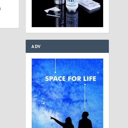
k
ADV