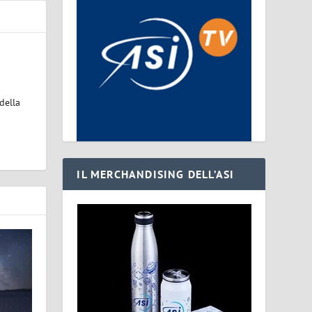
della
IL MERCHANDISING DELL’ASI