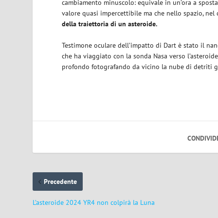
cambiamento minuscolo: equivale in un’ora a spostar
valore quasi impercettibile ma che nello spazio, nel
della traiettoria di un asteroide.
Testimone oculare dell’impatto di Dart è stato il nan
che ha viaggiato con la sonda Nasa verso l’asteroid
profondo fotografando da vicino la nube di detriti g
CONDIVID
Precedente
L’asteroide 2024 YR4 non colpirà la Luna