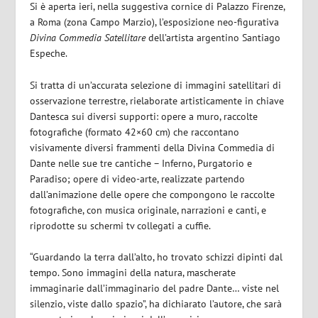
Si è aperta ieri, nella suggestiva cornice di Palazzo Firenze,
a Roma (zona Campo Marzio), l’esposizione neo-figurativa
Divina Commedia Satellitare
dell’artista argentino Santiago
Espeche.
Si tratta di un’accurata selezione di immagini satellitari di
osservazione terrestre, rielaborate artisticamente in chiave
Dantesca sui diversi supporti: opere a muro, raccolte
fotografiche (formato 42×60 cm) che raccontano
visivamente diversi frammenti della Divina Commedia di
Dante nelle sue tre cantiche – Inferno, Purgatorio e
Paradiso; opere di video-arte, realizzate partendo
dall’animazione delle opere che compongono le raccolte
fotografiche, con musica originale, narrazioni e canti, e
riprodotte su schermi tv collegati a cuffie.
“Guardando la terra dall’alto, ho trovato schizzi dipinti dal
tempo. Sono immagini della natura, mascherate
immaginarie dall’immaginario del padre Dante… viste nel
silenzio, viste dallo spazio”, ha dichiarato l’autore, che sarà