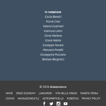
In redazione
Giulia Bonelli
Fulvia Croci
Valeria Guarnieri
Gianluca Liorni
Silvia Martone
Gloria Nobile
Giuseppe Nucera
Manuela Proietti
Giuseppina Pulcrano
Barbara Ranghelli
© 2026
Globalscience
HOME
SPACE ECONOMY
LANCIATORI
VITA NELLO SPAZIO
PIANETA TERRA
COSMO
NAVIGAZIONE&TLC
ASTROPARTICELLE
ROBOTICA
PRIVACY POLICY