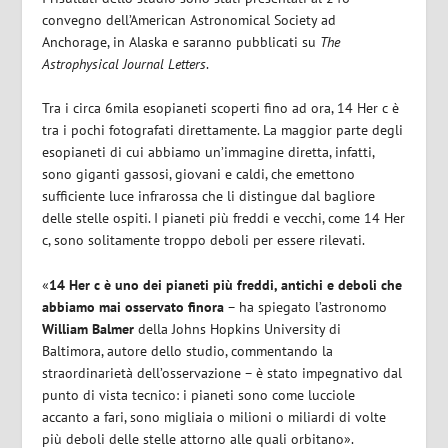
convegno dell’American Astronomical Society ad
Anchorage, in Alaska e saranno pubblicati su
The
Astrophysical Journal Letters
.
Tra i circa 6mila esopianeti scoperti fino ad ora, 14 Her c è
tra i pochi fotografati direttamente. La maggior parte degli
esopianeti di cui abbiamo un’immagine diretta, infatti,
sono giganti gassosi, giovani e caldi, che emettono
sufficiente luce infrarossa che li distingue dal bagliore
delle stelle ospiti. I pianeti più freddi e vecchi, come 14 Her
c, sono solitamente troppo deboli per essere rilevati.
«
14 Her c è uno dei pianeti più freddi, antichi e deboli che
abbiamo mai osservato finora
– ha spiegato l’astronomo
William Balmer
della Johns Hopkins University di
Baltimora, autore dello studio, commentando la
straordinarietà dell’osservazione – è stato impegnativo dal
punto di vista tecnico: i pianeti sono come lucciole
accanto a fari, sono migliaia o milioni o miliardi di volte
più deboli delle stelle attorno alle quali orbitano».