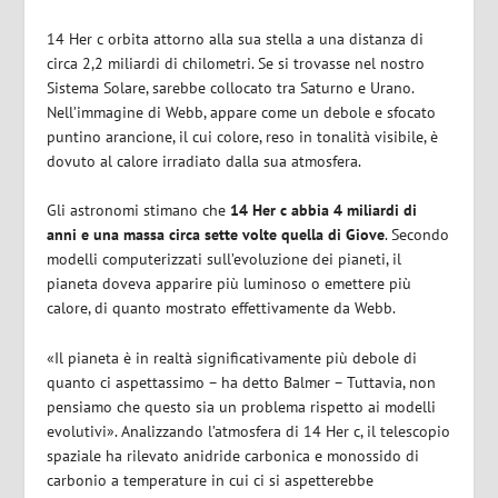
14 Her c orbita attorno alla sua stella a una distanza di
circa 2,2 miliardi di chilometri. Se si trovasse nel nostro
Sistema Solare, sarebbe collocato tra Saturno e Urano.
Nell’immagine di Webb, appare come un debole e sfocato
puntino arancione, il cui colore, reso in tonalità visibile, è
dovuto al calore irradiato dalla sua atmosfera.
Gli astronomi stimano che
14 Her c abbia 4 miliardi di
anni e una massa circa sette volte quella di Giove
. Secondo
modelli computerizzati sull’evoluzione dei pianeti, il
pianeta doveva apparire più luminoso o emettere più
calore, di quanto mostrato effettivamente da Webb.
«Il pianeta è in realtà significativamente più debole di
quanto ci aspettassimo – ha detto Balmer – Tuttavia, non
pensiamo che questo sia un problema rispetto ai modelli
evolutivi». Analizzando l’atmosfera di 14 Her c, il telescopio
spaziale ha rilevato anidride carbonica e monossido di
carbonio a temperature in cui ci si aspetterebbe