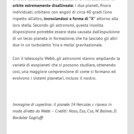
orbite estremamente disallineate
: i due pianeti, finora
individuati, orbitano con angoli di circa 40 gradi l’uno
rispetto all’altro,
incrociandosi a forma di “X”
attorno alla
loro stella. Secondo gli astronomi, questa insolita
disposizione potrebbe essere stata causata dall’espulsione
di un terzo pianeta in formazione, che ha lasciato gli altri
due in un turbolento ‘tira e molla’ gravitazionale.
Con il telescopio Webb, gli astronomi stanno ampliando la
varietà di esopianeti che si possono studiare, ottenendo
così, una maggiore comprensione di come si formano ed
evolvono i sistemi planetari, incluso il nostro.
Immagine di copertina: il pianeta 14 Hercules c ripreso in
modo diretto da Webb – Crediti: Nasa, Esa, Csa, W. Balmer, D.
Bardalez Gagliuffi