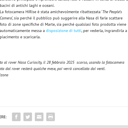
bacini di antichi laghi e oceani.
La fotocamera HiRise è stata amichevolmente ribattezzata ‘
The People’s
Camera
‘, sia perché il pubblico può suggerire alla Nasa di farle scattare
foto di zone specifiche di Marte, sia perché qualsiasi foto prodotta viene
automaticamente messa a
disposizione di tutti
, per vederla, ingrandirla a
piacimento e scaricarla.
tto al rover Nasa Curiosity, il 28 febbraio 2025 scorso, usando la fotocamera
ata dal rover resterà qualche mese, poi verrà cancellata dai venti.
rizona
ERE: