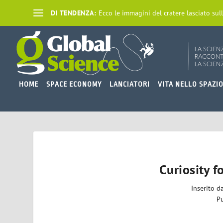
DI TENDENZA:
Ecco le immagini del cratere lasciato sull
HOME
SPACE ECONOMY
LANCIATORI
VITA NELLO SPAZI
Curiosity f
Inserito d
Pu