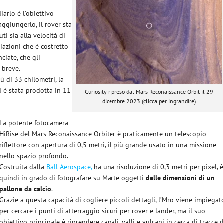
iarlo è l’obiettivo
aggiungerlo, il rover sta
i sia alla velocità di
viazioni che è costretto
ciate, che gli
 breve.
ù di 33 chilometri, la
d è stata prodotta in 11
Curiosity ripreso dal Mars Reconaissance Orbit il 29
dicembre 2023 (clicca per ingrandire)
La potente fotocamera
HiRise del Mars Reconaissance Orbiter è praticamente un telescopio
riflettore con apertura di 0,5 metri, il più grande usato in una missione
nello spazio profondo.
Costruita dalla
Ball Aerospace,
ha una risoluzione di 0,3 metri per pixel, 
quindi in grado di fotografare su Marte oggetti
delle dimensioni di un
pallone da calcio
.
Grazie a questa capacità di cogliere piccoli dettagli, l’Mro viene impiegat
per cercare i punti di atterraggio sicuri per rover e lander, ma il suo
obiettivo principale è riprendere canali, valli e vulcani in cerca di tracce d