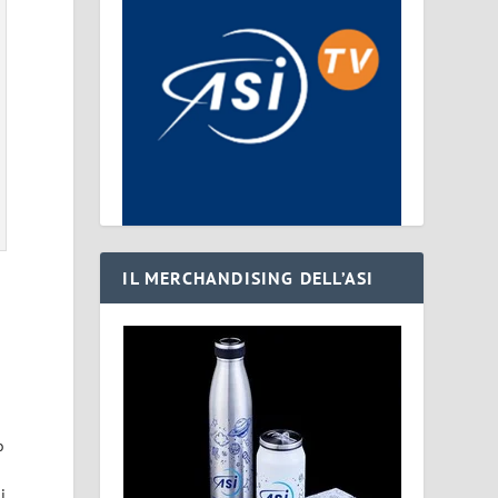
IL MERCHANDISING DELL’ASI
è
o
i