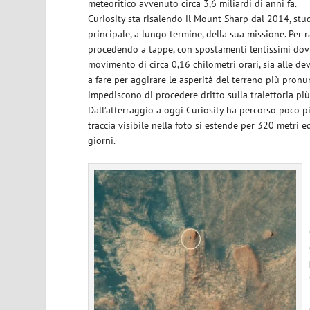
meteoritico avvenuto circa 3,6 miliardi di anni fa.
Curiosity sta risalendo il Mount Sharp dal 2014, stud
principale, a lungo termine, della sua missione. Per r
procedendo a tappe, con spostamenti lentissimi dovut
movimento di circa 0,16 chilometri orari, sia alle de
a fare per aggirare le asperità del terreno più pronun
impediscono di procedere dritto sulla traiettoria più
Dall’atterraggio a oggi Curiosity ha percorso poco pi
traccia visibile nella foto si estende per 320 metri e
giorni.