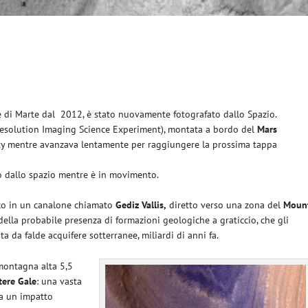
cie di Marte dal 2012, è stato nuovamente fotografato dallo Spazio.
esolution Imaging Science Experiment), montata a bordo del
Mars
osity mentre avanzava lentamente per raggiungere la prossima tappa
so dallo spazio mentre è in movimento.
oco in un canalone chiamato
Gediz Vallis,
diretto verso una zona del
Moun
della probabile presenza di formazioni geologiche a graticcio, che gli
ta da falde acquifere sotterranee, miliardi di anni fa.
montagna alta 5,5
tere Gale
: una vasta
da un impatto