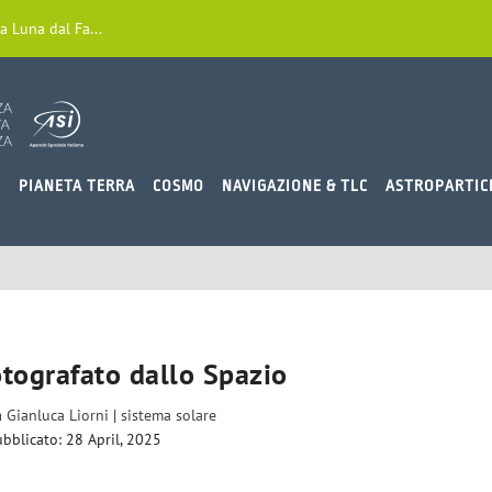
a Luna dal Fa...
O
PIANETA TERRA
COSMO
NAVIGAZIONE & TLC
ASTROPARTIC
otografato dallo Spazio
a
Gianluca Liorni
|
sistema solare
bblicato: 28 April, 2025