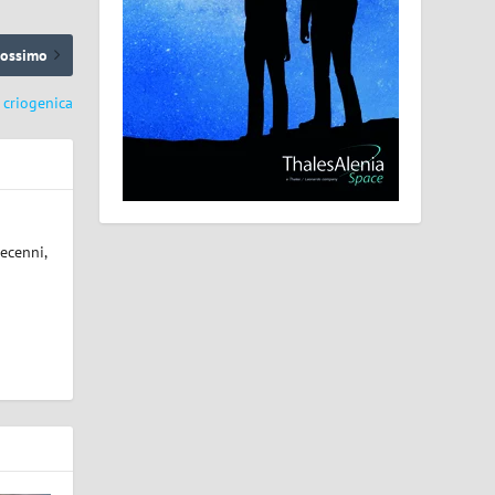
rossimo
 criogenica
ecenni,