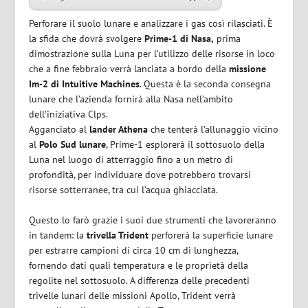
Perforare il suolo lunare e analizzare i gas così rilasciati. È
la sfida che dovrà svolgere
Prime-1 di Nasa,
prima
dimostrazione sulla Luna per l’utilizzo delle risorse in loco
che a fine febbraio verrà lanciata a bordo della
missione
Im-2 di Intuitive Machines
. Questa è la seconda consegna
lunare che l’azienda fornirà alla Nasa nell’ambito
dell’iniziativa Clps.
Agganciato al
lander Athena
che tenterà l’allunaggio vicino
al
Polo Sud lunare
, Prime-1 esplorerà il sottosuolo della
Luna nel luogo di atterraggio fino a un metro di
profondità, per individuare dove potrebbero trovarsi
risorse sotterranee, tra cui l’acqua ghiacciata.
Questo lo farò grazie i suoi due strumenti che lavoreranno
in tandem: la
trivella Trident
perforerà la superficie lunare
per estrarre campioni di circa 10 cm di lunghezza,
fornendo dati quali temperatura e le proprietà della
regolite nel sottosuolo. A differenza delle precedenti
trivelle lunari delle missioni Apollo, Trident verrà