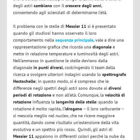
degli astri
cambiano
con il
crescere degli anni
,
consentendo agli scienziati di determinarne l’età.
Il problema con le stelle di
Messier 11
si è presentato
quando gli studiosi hanno osservato il loro
comportamento nella
sequenza principale
, vale a dire una
rappresentazione grafica che ricorda una
diagonale
e
mette in relazione temperature e luminosità degli astri.
Nell’ammasso in questione le stelle deviano dalla
diagonale
in punti diversi
, costringendo il team della
ricerca a svolgere ulteriori indagini usando lo
spettrografo
Hectochelle
; in questo modo, si è compreso che le
differenze negli spettri degli astri sono dovute ai
diversi
periodi di rotazione
e non all’età. Comunque, la
velocità di
rotazione
influenza la
longevità delle stelle
: quando la
rotazione è molto rapida, l’
idrogeno
– il loro carburante –
si mescola meglio nel nucleo, che ne riceve maggiore
quantità, dando come risultato un’estensione della vita
evolutiva e un spettro più rosso. Quindi, gli astri di
Messier 11
appaiono in differenti colori perché la nube da