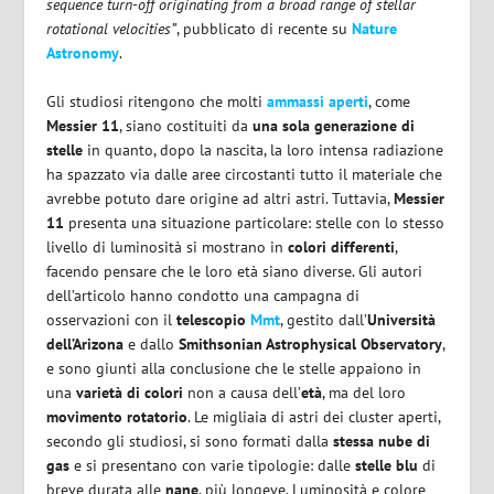
sequence turn-off originating from a broad range of stellar
rotational velocities”
, pubblicato di recente su
Nature
Astronomy
.
Gli studiosi ritengono che molti
ammassi aperti
, come
Messier 11
, siano costituiti da
una sola generazione di
stelle
in quanto, dopo la nascita, la loro intensa radiazione
ha spazzato via dalle aree circostanti tutto il materiale che
avrebbe potuto dare origine ad altri astri. Tuttavia,
Messier
11
presenta una situazione particolare: stelle con lo stesso
livello di luminosità si mostrano in
colori differenti
,
facendo pensare che le loro età siano diverse. Gli autori
dell’articolo hanno condotto una campagna di
osservazioni con il
telescopio
Mmt
, gestito dall’
Università
dell’Arizona
e dallo
Smithsonian Astrophysical Observatory
,
e sono giunti alla conclusione che le stelle appaiono in
una
varietà di colori
non a causa dell’
età
, ma del loro
movimento rotatorio
. Le migliaia di astri dei cluster aperti,
secondo gli studiosi, si sono formati dalla
stessa nube di
gas
e si presentano con varie tipologie: dalle
stelle blu
di
breve durata alle
nane
, più longeve. Luminosità e colore