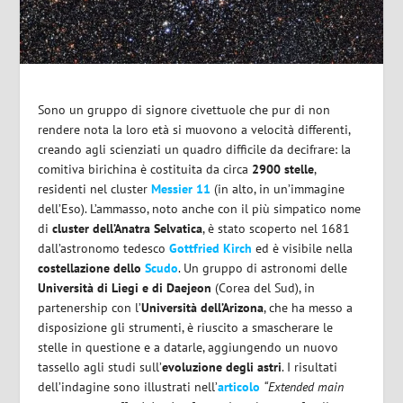
Sono un gruppo di signore civettuole che pur di non
rendere nota la loro età si muovono a velocità differenti,
creando agli scienziati un quadro difficile da decifrare: la
comitiva birichina è costituita da circa
2900 stelle
,
residenti nel cluster
Messier 11
(in alto, in un’immagine
dell’Eso). L’ammasso, noto anche con il più simpatico nome
di
cluster dell’Anatra Selvatica
, è stato scoperto nel 1681
dall’astronomo tedesco
Gottfried Kirch
ed è visibile nella
costellazione dello
Scudo
. Un gruppo di astronomi delle
Università di Liegi e di Daejeon
(Corea del Sud), in
partenership con l’
Università dell’Arizona
, che ha messo a
disposizione gli strumenti, è riuscito a smascherare le
stelle in questione e a datarle, aggiungendo un nuovo
tassello agli studi sull’
evoluzione degli astri
. I risultati
dell’indagine sono illustrati nell’
articolo
“Extended main