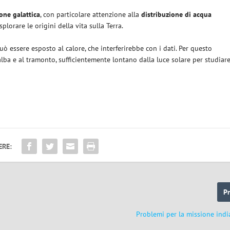
ione galattica
, con particolare attenzione alla
distribuzione di acqua
plorare le origini della vita sulla Terra.
ò essere esposto al calore, che interferirebbe con i dati. Per questo
’alba e al tramonto, sufficientemente lontano dalla luce solare per studiar
ERE:
P
Problemi per la missione ind