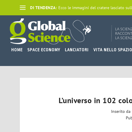
DI TENDENZA:
Ecco le immagini del cratere lasciato sull
HOME
SPACE ECONOMY
LANCIATORI
VITA NELLO SPAZI
L’universo in 102 col
Inserito da
Pub