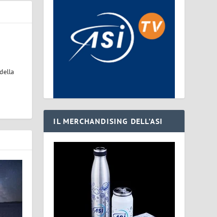
della
IL MERCHANDISING DELL’ASI