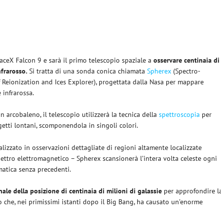
paceX Falcon 9 e sarà il primo telescopio spaziale a
osservare centinaia di
nfrarosso.
Si tratta di una sonda conica chiamata
Spherex
(Spectro-
 Reionization and Ices Explorer), progettata dalla Nasa per mappare
 infrarossa.
 arcobaleno, il telescopio utilizzerà la tecnica della
spettroscopia
per
getti lontani, scomponendola in singoli colori.
lizzato in osservazioni dettagliate di regioni altamente localizzate
spettro elettromagnetico – Spherex scansionerà l’intera volta celeste ogni
matica senza precedenti.
le della posizione di centinaia di milioni di galassie
per approfondire l
to che, nei primissimi istanti dopo il Big Bang, ha causato un’enorme