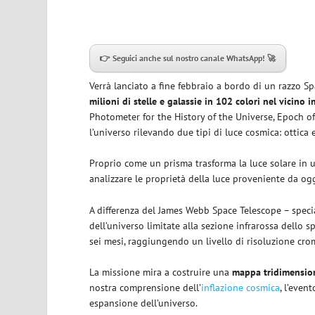
👉 Seguici anche sul nostro canale WhatsApp! 🚀
Verrà lanciato a fine febbraio a bordo di un razzo S
milioni di stelle e galassie in 102 colori nel vicino i
Photometer for the History of the Universe, Epoch of
l’universo rilevando due tipi di luce cosmica: ottica e
Proprio come un prisma trasforma la luce solare in un
analizzare le proprietà della luce proveniente da og
A differenza del James Webb Space Telescope – specia
dell’universo limitate alla sezione infrarossa dello 
sei mesi, raggiungendo un livello di risoluzione cro
La missione mira a costruire una
mappa tridimensiona
nostra comprensione dell’
inflazione cosmica
, l’even
espansione dell’universo.