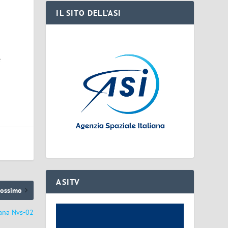
IL SITO DELL’ASI
e
ASITV
rossimo
iana Nvs-02