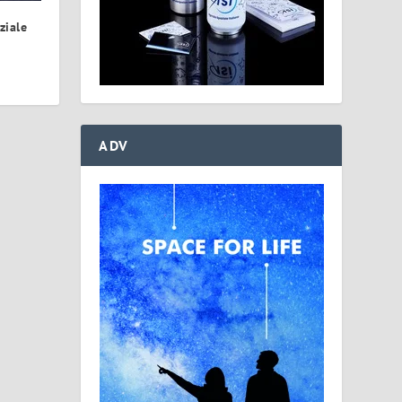
ziale
ADV