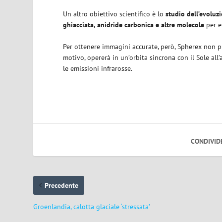
Un altro obiettivo scientifico è lo
studio dell’evoluz
ghiacciata, anidride carbonica e altre molecole
per es
Per ottenere immagini accurate, però, Spherex non pu
motivo, opererà in un’orbita sincrona con il Sole all
le emissioni infrarosse.
CONDIVID
Precedente
Groenlandia, calotta glaciale ‘stressata’