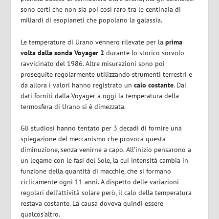
sono certi che non sia poi così raro tra le centinaia di
miliardi di esopianeti che popolano la galassia.
Le temperature di Urano vennero rilevate per la
prima
volta dalla sonda Voyager 2
durante lo storico sorvolo
ravvicinato del 1986. Altre misurazioni sono poi
proseguite regolarmente utilizzando strumenti terrestri e
da allora i valori hanno registrato un
calo
costante
. Dai
dati forniti dalla Voyager a oggi la temperatura della
termosfera di Urano si è dimezzata.
Gli studiosi hanno tentato per 3 decadi di fornire una
spiegazione del meccanismo che provoca questa
diminuzione, senza venirne a capo. All’inizio pensarono a
un legame con le fasi del Sole, la cui intensità cambia in
funzione della quantità di macchie, che si formano
ciclicamente ogni 11 anni. A dispetto delle variazioni
regolari dell’attività solare però, il calo della temperatura
restava costante. La causa doveva quindi essere
qualcos’altro.