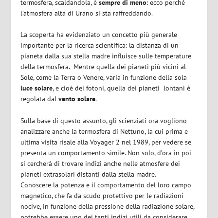
termosfera, scaldandola, è
sempre di meno
: ecco perché
l’atmosfera alta di Urano si sta raffreddando.
La scoperta ha evidenziato un concetto più generale
importante per la ricerca scientifica: la distanza di un
pianeta dalla sua stella madre influisce sulle temperature
della termosfera. Mentre quella dei pianeti più vicini al
Sole, come la Terra o Venere, varia in funzione della sola
luce solare
, e cioè dei fotoni, quella dei pianeti lontani è
regolata dal
vento solare
.
Sulla base di questo assunto, gli scienziati ora vogliono
analizzare anche la termosfera di Nettuno, la cui prima e
ultima visita risale alla Voyager 2 nel 1989, per vedere se
presenta un comportamento simile. Non solo, d’ora in poi
si cercherà di trovare indizi anche nelle atmosfere dei
pianeti extrasolari distanti dalla stella madre.
Conoscere la potenza e il comportamento del loro campo
magnetico, che fa da scudo protettivo per le radiazioni
nocive, in funzione della pressione della radiazione solare,
potrebbe essere uno dei tanti indizi utili da considerare