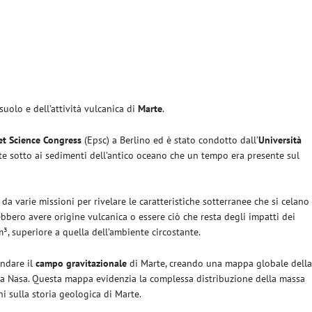
suolo e dell’attività vulcanica di
Marte
.
et Science Congress
(Epsc) a Berlino ed è stato condotto dall’
Università
ste sotto ai sedimenti dell’antico oceano che un tempo era presente sul
 da varie missioni per rivelare le caratteristiche sotterranee che si celano
ebbero avere origine vulcanica o essere ciò che resta degli impatti dei
, superiore a quella dell’ambiente circostante.
ondare il
campo gravitazionale
di Marte, creando una mappa globale dell
a Nasa. Questa mappa evidenzia la complessa distribuzione della massa
i sulla storia geologica di Marte.