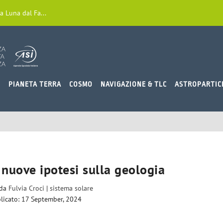
a Luna dal Fa...
O
PIANETA TERRA
COSMO
NAVIGAZIONE & TLC
ASTROPARTIC
 nuove ipotesi sulla geologia
 da
Fulvia Croci
|
sistema solare
licato: 17 September, 2024