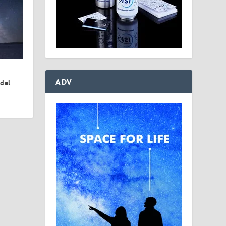
r
ADV
 del