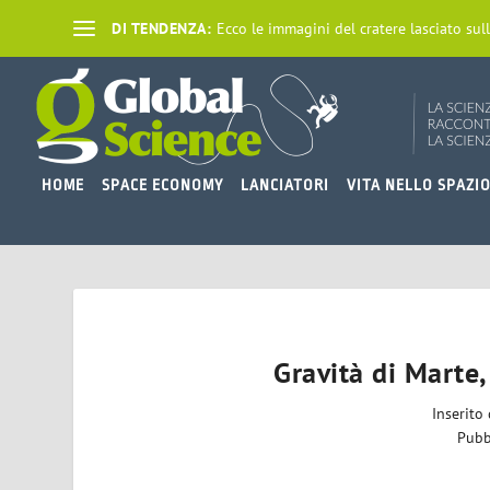
DI TENDENZA:
Ecco le immagini del cratere lasciato sull
HOME
SPACE ECONOMY
LANCIATORI
VITA NELLO SPAZI
Gravità di Marte,
Inserito
Pubb