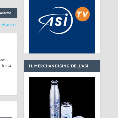
rossimo
 Artemis II
one
IL MERCHANDISING DELL’ASI
 ricerca