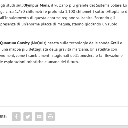
gli studi sull’
Olympus Mons
, il vulcano più grande del Sistema Solare. Lo
rga circa 1.750 chilometri e profonda 1.100 chilometri sotto l’Altopiano d
 all’innalzamento di questa enorme regione vulcanica. Secondo gli
ella presenza di un’enorme placca di magma, stanno giocando un ruolo
 Quantum Gravity
(MaQuls) basata sulle tecnologie delle sonde
Grail
e
e una mappa più dettagliata della gravità marziana. Un satellite con
enomeni, come i cambiamenti stagionali dell’atmosfera o la rilevazione
 le esplorazioni robotiche e umane del futuro.
ERE: