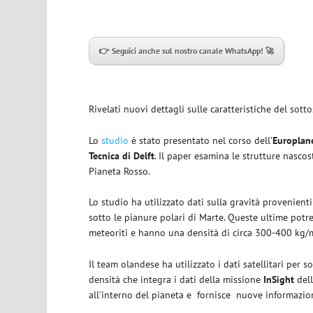
👉 Seguici anche sul nostro canale WhatsApp! 🚀
Rivelati nuovi dettagli sulle caratteristiche del sotto
Lo
studio
è stato presentato nel corso dell’
Europlan
Tecnica di Delft
. Il paper esamina le strutture nasco
Pianeta Rosso.
Lo studio ha utilizzato dati sulla gravità provenienti
sotto le pianure polari di Marte. Queste ultime potr
meteoriti e hanno una densità di circa 300-400 kg/m³
Il team olandese ha utilizzato i dati satellitari per s
densità che integra i dati della missione
InSight
dell
all’interno del pianeta e
fornisce
nuove informazion