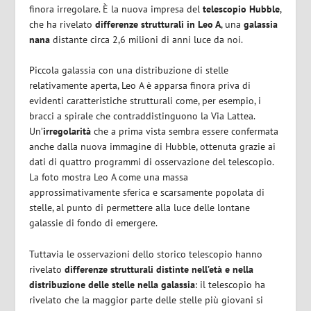
finora irregolare. È la nuova impresa del
telescopio Hubble
,
che ha rivelato
differenze strutturali in Leo A
, una
galassia
nana
distante circa 2,6 milioni di anni luce da noi.
Piccola galassia con una distribuzione di stelle
relativamente aperta, Leo A è apparsa finora priva di
evidenti caratteristiche strutturali come, per esempio, i
bracci a spirale che contraddistinguono la Via Lattea.
Un’
irregolarità
che a prima vista sembra essere confermata
anche dalla nuova immagine di Hubble, ottenuta grazie ai
dati di quattro programmi di osservazione del telescopio.
La foto mostra Leo A come una massa
approssimativamente sferica e scarsamente popolata di
stelle, al punto di permettere alla luce delle lontane
galassie di fondo di emergere.
Tuttavia le osservazioni dello storico telescopio hanno
rivelato
differenze strutturali distinte nell’età
e nella
distribuzione delle stelle nella galassia
: il telescopio ha
rivelato che la maggior parte delle stelle più giovani si