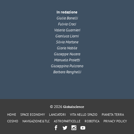
In redazione
Giulia Bonelli
Fulvia Croci
Valeria Guarnieri
Gianluca Liorni
Silvia Martone
Gloria Nobile
Giuseppe Nucera
Manuela Proietti
Giuseppina Pulcrano
Barbara Ranghelli
© 2026
Globalscience
HOME
SPACE ECONOMY
LANCIATORI
VITA NELLO SPAZIO
PIANETA TERRA
COSMO
NAVIGAZIONE&TLC
ASTROPARTICELLE
ROBOTICA
PRIVACY POLICY