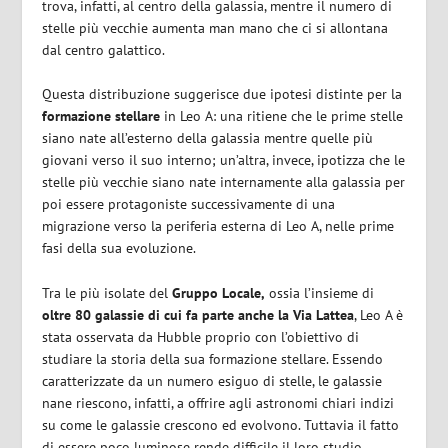
trova, infatti, al centro della galassia, mentre il numero di
stelle più vecchie aumenta man mano che ci si allontana
dal centro galattico.
Questa distribuzione suggerisce due ipotesi distinte per la
formazione stellare
in Leo A: una ritiene che le prime stelle
siano nate all’esterno della galassia mentre quelle più
giovani verso il suo interno; un’altra, invece, ipotizza che le
stelle più vecchie siano nate internamente alla galassia per
poi essere protagoniste successivamente di una
migrazione verso la periferia esterna di Leo A, nelle prime
fasi della sua evoluzione.
Tra le più isolate del
Gruppo Locale,
ossia l’insieme di
oltre 80 galassie di cui fa parte anche la Via Lattea
, Leo A è
stata osservata da Hubble proprio con l’obiettivo di
studiare la storia della sua formazione stellare. Essendo
caratterizzate da un numero esiguo di stelle, le galassie
nane riescono, infatti, a offrire agli astronomi chiari indizi
su come le galassie crescono ed evolvono. Tuttavia il fatto
di essere poco luminose rende difficile il loro studio