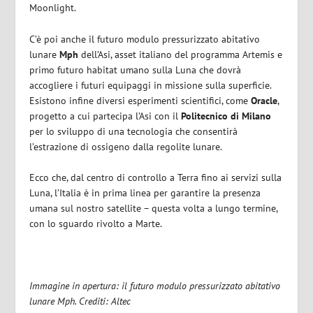
Moonlight.
C’è poi anche il futuro modulo pressurizzato abitativo
lunare
Mph
dell’Asi, asset italiano del programma Artemis e
primo futuro habitat umano sulla Luna che dovrà
accogliere i futuri equipaggi in missione sulla superficie.
Esistono infine diversi esperimenti scientifici, come
Oracle
,
progetto a cui partecipa l’Asi con il
Politecnico di Milano
per lo sviluppo di una tecnologia che consentirà
l’estrazione di ossigeno dalla regolite lunare.
Ecco che, dal centro di controllo a Terra fino ai servizi sulla
Luna, l’Italia è in prima linea per garantire la presenza
umana sul nostro satellite – questa volta a lungo termine,
con lo sguardo rivolto a Marte.
Immagine in apertura: il futuro modulo pressurizzato abitativo
lunare Mph. Crediti: Altec