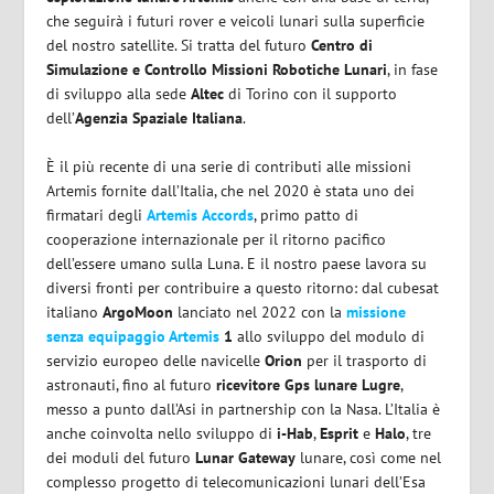
che seguirà i futuri rover e veicoli lunari sulla superficie
del nostro satellite. Si tratta del futuro
Centro di
Simulazione e Controllo Missioni Robotiche Lunari
, in fase
di sviluppo alla sede
Altec
di Torino con il supporto
dell’
Agenzia Spaziale Italiana
.
È il più recente di una serie di contributi alle missioni
Artemis fornite dall’Italia, che nel 2020 è stata uno dei
firmatari degli
Artemis
Accords
, primo patto di
cooperazione internazionale per il ritorno pacifico
dell’essere umano sulla Luna. E il nostro paese lavora su
diversi fronti per contribuire a questo ritorno: dal cubesat
italiano
ArgoMoon
lanciato nel 2022 con la
missione
senza equipaggio Artemis
1
allo sviluppo del modulo di
servizio europeo delle navicelle
Orion
per il trasporto di
astronauti, fino al futuro
ricevitore Gps lunare Lugre
,
messo a punto dall’Asi in partnership con la Nasa. L’Italia è
anche coinvolta nello sviluppo di
i-Hab
,
Esprit
e
Halo
, tre
dei moduli del futuro
Lunar
Gateway
lunare, così come nel
complesso progetto di telecomunicazioni lunari dell’Esa