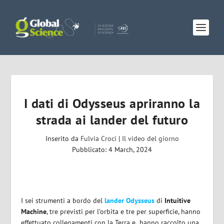
I dati di Odysseus apriranno la
strada ai lander del futuro
Inserito da
Fulvia Croci
|
Il video del giorno
Pubblicato: 4 March, 2024
I sei strumenti a bordo del
lander Odysseus
di
Intuitive
Machine
, tre previsti per l’orbita e tre per superficie, hanno
effettuato collegamenti con la Terra e hanno raccolto una