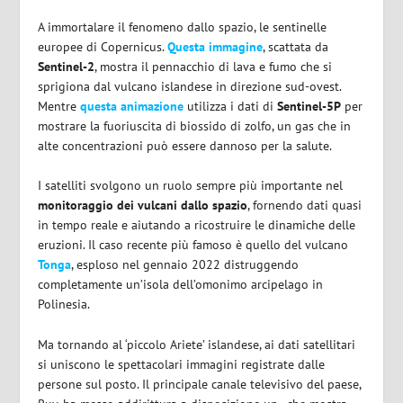
A immortalare il fenomeno dallo spazio, le sentinelle
europee di Copernicus.
Questa immagine
, scattata da
Sentinel-2
, mostra il pennacchio di lava e fumo che si
sprigiona dal vulcano islandese in direzione sud-ovest.
Mentre
questa animazione
utilizza i dati di
Sentinel-5P
per
mostrare la fuoriuscita di biossido di zolfo, un gas che in
alte concentrazioni può essere dannoso per la salute.
I satelliti svolgono un ruolo sempre più importante nel
monitoraggio dei vulcani dallo spazio
, fornendo dati quasi
in tempo reale e aiutando a ricostruire le dinamiche delle
eruzioni. Il caso recente più famoso è quello del vulcano
Tonga
, esploso nel gennaio 2022 distruggendo
completamente un’isola dell’omonimo arcipelago in
Polinesia.
Ma tornando al ‘piccolo Ariete’ islandese, ai dati satellitari
si uniscono le spettacolari immagini registrate dalle
persone sul posto. Il principale canale televisivo del paese,