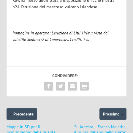
Ruv, ha messo addirittura a disposizione un , che mostra
h24 l’eruzione del maestoso vulcano islandese.
Immagine in apertura: L’eruzione di Litli-Hrútur vista dal
satellite Sentinel-2 di Copernicus. Crediti: Esa
CONDIVIDERE:
Precedente
Prossimo
Mappe in 3D per il
Su la testa – Franco Malerba,
monitoraggio della qualità
il primo italiano nello spazio