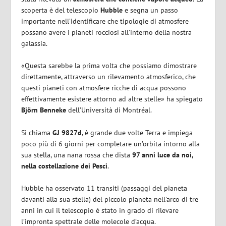
scoperta è del telescopio
Hubble
e segna un passo
importante nell’identificare che tipologie di atmosfere
possano avere i pianeti rocciosi all’interno della nostra
galassia.
«Questa sarebbe la prima volta che possiamo dimostrare
direttamente, attraverso un rilevamento atmosferico, che
questi pianeti con atmosfere ricche di acqua possono
effettivamente esistere attorno ad altre stelle» ha spiegato
Björn Benneke
dell’Università di Montréal.
Si chiama
GJ 9827d
, è grande due volte Terra e impiega
poco più di 6 giorni per completare un’orbita intorno alla
sua stella, una nana rossa che dista
97 anni luce da noi,
nella costellazione dei Pesci
.
Hubble ha osservato 11 transiti (passaggi del pianeta
davanti alla sua stella) del piccolo pianeta nell’arco di tre
anni in cui il telescopio è stato in grado di rilevare
l’impronta spettrale delle molecole d’acqua.