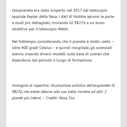
L’esopianeta era stato scoperto nel 2017 dal telescopio
spaziale Kepler della Nasa. I dati di Hubble aprono le porte
a studi più dettagliati, rinviando GJ 9827d a un buon
obiettivo per il telescopio Webb.
Nel frattempo, considerando che il pianeta è molto caldo –
oltre 400 gradi Celsius – e quindi inospitale, gli scienziati
stanno creando diversi modelli sulla base di scenari che
dipendono dal periodo e luogo di formazione.
Immagine di copertina: Illustrazione artistica dell’esopianeta GJ
9827d, che orbita attorno alla sua stella insieme ad altri 2
pianeti più interni. – Crediti: Nasa, Esa