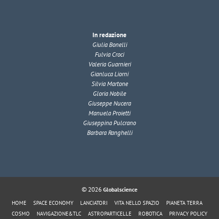
In redazione
Giulia Bonelli
Fulvia Croci
Valeria Guarnieri
Gianluca Liorni
Silvia Martone
Gloria Nobile
Giuseppe Nucera
Manuela Proietti
Giuseppina Pulcrano
Barbara Ranghelli
© 2026
Globalscience
HOME
SPACE ECONOMY
LANCIATORI
VITA NELLO SPAZIO
PIANETA TERRA
COSMO
NAVIGAZIONE&TLC
ASTROPARTICELLE
ROBOTICA
PRIVACY POLICY