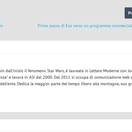
P
io
Primo passo di Esa verso un programma commerciale
sin dall'inizio il fenomeno Star Wars, è laureata in Lettere Moderne con l
enza" e lavora in ASI dal 2000. Dal 2011 si occupa di comunicazione web e
 dell'ente. Dedica la maggior parte del tempo libero alla montagna, suo g