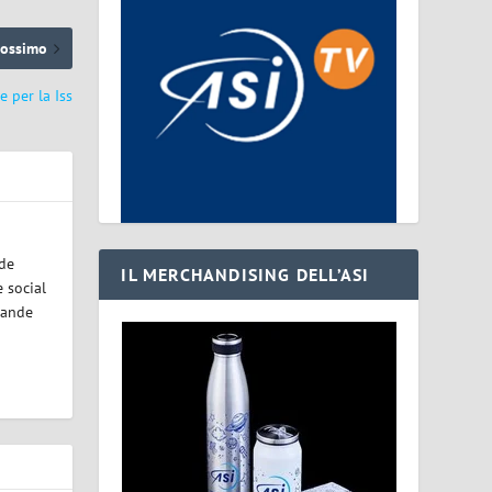
rossimo
 per la Iss
ode
IL MERCHANDISING DELL’ASI
 social
rande