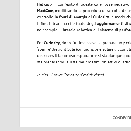
Nel caso in cui l’esito di queste ‘cure’ fosse negativ
MastCam
, modificando la procedura di raccolta dell
controllo le
fonti di energia
di
Curiosity
in modo che 
Infine, il team ha effettuato degli
aggiornamenti di 
ad esempio, il
braccio robotico
e il
sistema di perfo
Per
Curiosity
, dopo l’ultimo scavo, si prepara un
peri
‘sparire’ dietro il Sole (congiunzione solare), il cui
del rover. Il laborioso esploratore si sta dunque g
sta preparando la lista dei prossimi obiettivi di stud
In alto: il rover Curiosity (Crediti: Nasa)
CONDIVID