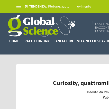
DI TENDENZA:
Plutone, azoto in movimento
HOME
SPACE ECONOMY
LANCIATORI
VITA NELLO SPAZI
Curiosity, quattromi
Inserito da
Val
Pub