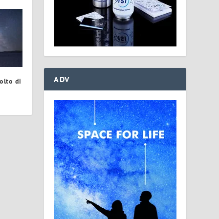
ADV
olto di