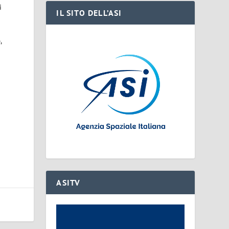
i
IL SITO DELL’ASI
o
,
ASITV