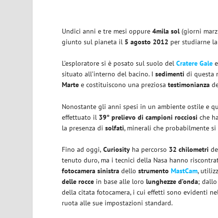
Undici anni e tre mesi oppure
4mila sol
(giorni marz
giunto sul pianeta il
5 agosto 2012
per studiarne l
L’esploratore si è posato sul suolo del
Cratere Gale
e
situato all’interno del bacino. I
sedimenti
di questa 
Marte
e costituiscono una preziosa
testimonianza
de
Nonostante gli anni spesi in un ambiente ostile e qua
effettuato il
39° prelievo di campioni rocciosi
che ha
la presenza di
solfati
, minerali che probabilmente si 
Fino ad oggi,
Curiosity
ha percorso
32 chilometri
des
tenuto duro, ma i tecnici della Nasa hanno riscontrat
fotocamera sinistra
dello
strumento
MastCam
, util
delle rocce
in base alle loro
lunghezze d’onda
; dall
della citata fotocamera, i cui effetti sono evidenti 
ruota alle sue impostazioni standard.