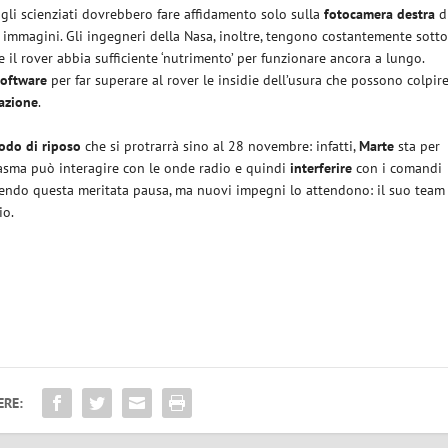
o, gli scienziati dovrebbero fare affidamento solo sulla
fotocamera destra
d
e immagini. Gli ingegneri della Nasa, inoltre, tengono costantemente sott
il rover abbia sufficiente ‘nutrimento’ per funzionare ancora a lungo.
software
per far superare al rover le insidie dell’usura che possono colpire
razione
.
odo di riposo
che si protrarrà sino al 28 novembre: infatti,
Marte
sta per
 plasma può interagire con le onde radio e quindi
interferire
con i comandi
odendo questa meritata pausa, ma nuovi impegni lo attendono: il suo team
io.
ERE: