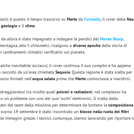
iani): è questo il tempo trascorso su
Marte
da
Curiosity
, il rover della
Nas
a
geologia
e il
clima
.
 da allora è stato impegnato a indagare le pendici del
Monte Sharp
,
montagna, alta 5 chilometri, risalgono a
diverse epoche
della storia di
i cambiamenti climatici verificatisi sul pianeta.
lche inevitabile ‘acciacco’, il rover continua il suo compito e ha appena
 raccolto da un’area chiamata
Sequoia
. Questa regione è stata scelta per
sono formati nell’
acqua salata
prima che
Marte
cominciasse a inaridirsi.
treggiandosi tra insidie quali
polveri e radiazioni
; nel complesso ha
o un problema con uno dei suoi ‘occhi’ elettronici. Si tratta della
izzato dal team della missione per determinare da lontano la
composizione
o scorso 19 settembre è stato riscontrato un
blocco nella ruota dei filtri
nelle immagini grezze. I tecnici, comunque, stanno lavorando per riportare l