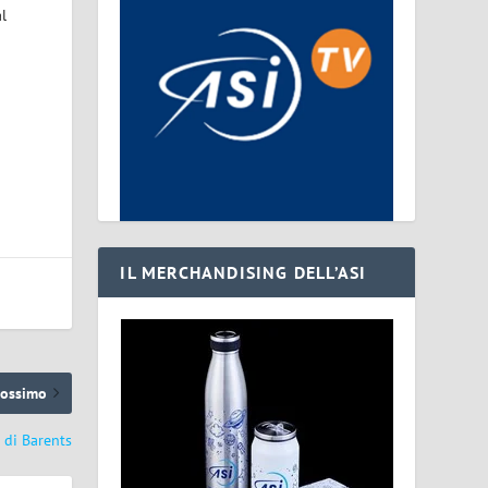
al
IL MERCHANDISING DELL’ASI
rossimo
 di Barents