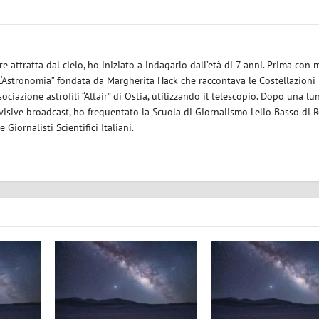
re attratta dal cielo, ho iniziato a indagarlo dall’età di 7 anni. Prima con 
a “L‘Astronomia” fondata da Margherita Hack che raccontava le Costellazioni
ssociazione astrofili “Altair” di Ostia, utilizzando il telescopio. Dopo una l
visive broadcast, ho frequentato la Scuola di Giornalismo Lelio Basso di 
Giornalisti Scientifici Italiani.