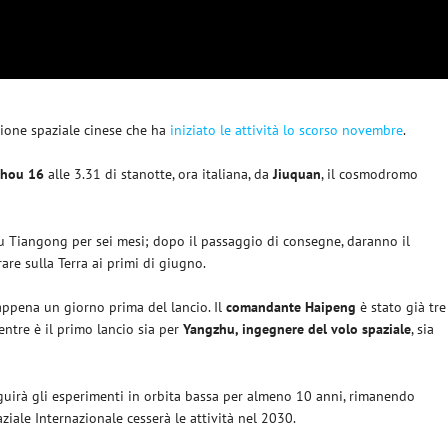
azione spaziale cinese che ha
iniziato le attività lo scorso novembre
.
zhou 16
alle 3.31 di stanotte, ora italiana, da
Jiuquan
, il cosmodromo
su Tiangong per sei mesi; dopo il passaggio di consegne, daranno il
are sulla Terra ai primi di giugno.
appena un giorno prima del lancio. Il
comandante Haipeng
è stato già tre
entre è il primo lancio sia per
Yangzhu, ingegnere del volo spaziale
, sia
eguirà gli esperimenti in orbita bassa per almeno 10 anni, rimanendo
iale Internazionale cesserà le attività nel 2030.