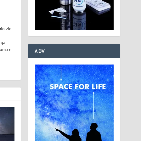
mio zio
unga
Roma e
ADV