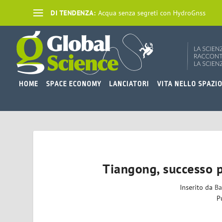
DI TENDENZA:
Acqua senza segreti con HydroGnss
HOME
SPACE ECONOMY
LANCIATORI
VITA NELLO SPAZI
Tiangong, successo p
Inserito da
Ba
P