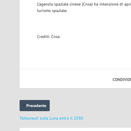
L’agenzia spaziale cinese (Cnsa) ha intenzione di ap
turismo spaziale.
Crediti: Cnsa
CONDIVID
Precedente
Taikonauti sulla Luna entro il 2030