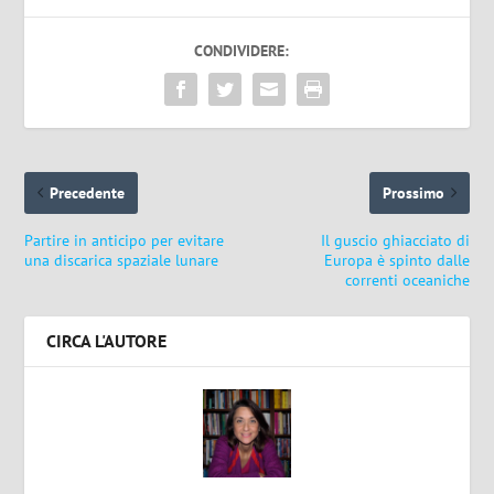
CONDIVIDERE:
Precedente
Prossimo
Partire in anticipo per evitare
Il guscio ghiacciato di
una discarica spaziale lunare
Europa è spinto dalle
correnti oceaniche
CIRCA L'AUTORE