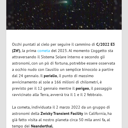
Occhi puntati al cielo per seguire il cammino di
C/2022 E3
(Ztf)
, la prima
cometa
del 2023. Al momento L’oggetto sta
attraversando il Sistema Solare interno e secondo gli
astronomi, con un pò di fortuna, potrebbe essere osservata
a occhio nudo con l’ausilio un semplice binocolo a partire
dal 24 gennaio. Il
perielio
, il punto di massimo
avvicinamento al sole a 166 milioni di chilometri, è
previsto per il 12 gennaio mentre il
perigeo
, il passaggio
ravvicinato alla Terra,
avverrà
tra il 1 e il 2 febbraio.
La cometa, individuata il 2 marzo 2022 da un gruppo di
astronomi della
Zwicky Transient Facility
in California, ha
già fatto visita al nostro pianeta circa 50 mila anni fa, al
tempo dei
Neanderthal.