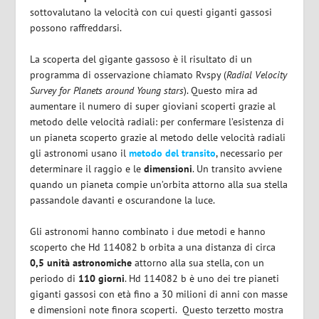
sottovalutano la velocità con cui questi giganti gassosi
possono raffreddarsi.
La scoperta del gigante gassoso è il risultato di un
programma di osservazione chiamato
Rvspy
(
Radial Velocity
Survey for Planets around Young stars
). Questo mira ad
aumentare il numero di super gioviani scoperti grazie al
metodo delle velocità radiali: per confermare l’esistenza di
un pianeta scoperto grazie al metodo delle velocità radiali
gli astronomi usano il
metodo del
transito
,
necessario per
determinare
il raggio
e le
dimensioni
. Un transito avviene
quando un pianeta compie un’orbita attorno alla sua stella
passandole davanti e oscurandone la luce.
Gli astronomi hanno combinato i due metodi e hanno
scoperto che Hd 114082 b orbita a una distanza di circa
0,5 unità astronomiche
attorno alla sua stella, con un
periodo di
110 giorni
. Hd 114082 b è uno dei tre pianeti
giganti gassosi con età fino a 30 milioni di anni con masse
e dimensioni note finora scoperti. Questo terzetto mostra