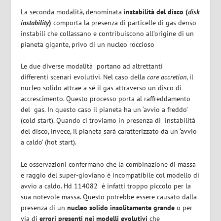
La seconda modalità, denominata
instabilità del disco (
disk
instability
)
comporta la presenza di particelle di gas denso
instabili che collassano e contribuiscono all’origine di un
pianeta gigante, privo di un nucleo roccioso
Le due diverse modalità
portano ad altrettanti
differenti
scenari evolutivi. Nel caso della
core accretion
, il
nucleo solido attrae a sé il gas attraverso un disco di
accrescimento. Questo processo porta al raffreddamento
del
gas. In questo caso il pianeta ha un ‘
avvio a freddo’
(
cold start
). Quando ci troviamo in presenza di
instabilità
del disco, invece, il pianeta sarà caratterizzato da un ‘
avvio
a caldo’
(
hot start
).
Le osservazioni confermano che la combinazione di massa
e raggio del super-gioviano è
incompatibile col modello di
avvio a caldo
. Hd 114082
è infatti troppo piccolo per la
sua notevole massa. Questo potrebbe essere causato dalla
presenza di
un
nucleo solido insolitamente grande
o per
via di
errori presenti nei modelli evolutivi
che