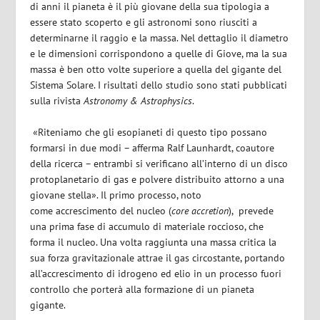
di anni il pianeta è il più giovane della sua tipologia a
essere stato scoperto e gli astronomi sono riusciti a
determinarne il raggio e la massa. Nel dettaglio il diametro
e le dimensioni corrispondono a quelle di Giove, ma la sua
massa è ben otto volte superiore a quella del gigante del
Sistema Solare. I risultati dello studio sono stati pubblicati
sulla rivista
Astronomy & Astrophysics
.
«Riteniamo che gli esopianeti di questo tipo possano
formarsi in due modi – afferma Ralf Launhardt, coautore
della ricerca – entrambi si verificano all’interno di un disco
protoplanetario di gas e polvere distribuito attorno a una
giovane stella». Il primo processo, noto
come
accrescimento del nucleo (
core accretion
),
prevede
una prima fase di accumulo di materiale roccioso, che
forma il nucleo. Una volta raggiunta una massa critica la
sua forza gravitazionale attrae il gas circostante, portando
all’accrescimento di idrogeno ed elio in un processo fuori
controllo che porterà alla formazione di un pianeta
gigante.