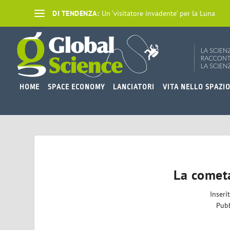
DI TENDENZA:
Un ‘visitatore invadente’ per la Luna
HOME
SPACE ECONOMY
LANCIATORI
VITA NELLO SPAZI
La cometa
Inseri
Pubb