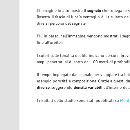
L’immagine in alto mostra il
segnale
che collega lo s
Rosetta. Il fascio di luce ‘a ventaglio’ è il risultato
diversi percorsi del segnale.
Più in basso, nell’immagine, vengono mostrati i segn
fino all’orbiter.
I colori sulle tonalità del blu indicano percorsi brev
ampi, penetrati al di sotto dei 100 metri di profondi
Il tempo impiegato dal segnale per viaggiare tra i d
esempio porosità e composizione. Grazie a questi dat
diverse
, suggerendo
densità variabili
all’interno del
I risultati dello studio sono stati pubblicati su
Month