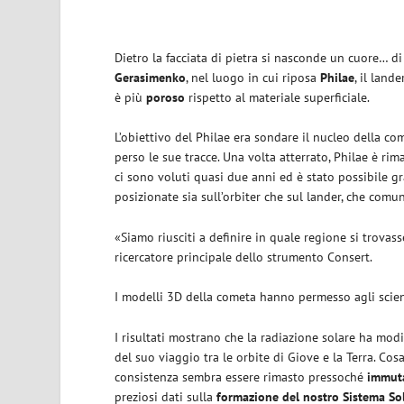
Dietro la facciata di pietra si nasconde un cuore… 
Gerasimenko
, nel luogo in cui riposa
Philae
, il land
è più
poroso
rispetto al materiale superficiale.
L’obiettivo del Philae era sondare il nucleo della co
perso le sue tracce. Una volta atterrato, Philae è rim
ci sono voluti quasi due anni ed è stato possibile gr
posizionate sia sull’orbiter che sul lander, che comu
«Siamo riusciti a definire in quale regione si trovas
ricercatore principale dello strumento Consert.
I modelli 3D della cometa hanno permesso agli scienzi
I risultati mostrano che la radiazione solare ha modi
del suo viaggio tra le orbite di Giove e la Terra. Co
consistenza sembra essere rimasto pressoché
immut
preziosi dati sulla
formazione del nostro Sistema So