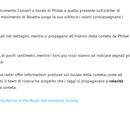
trumento Consert a bordo di Philae a quello presente sull’orbiter di
 del movimento di Rosetta lungo la sua orbita e i colori contrassegnano i
ali nel dettaglio, mentre si propagano all’interno della cometa da Philae
i, di pochi centimetri, mentre i toni più rossi stanno ad indicare segnali p
tà.
ue radar offre informazioni preziose sul nucleo della cometa, come ad
i, il team di ricerca ha scoperto che i raggi si propagavano a
velocità
la cometa.
ly Notice of the Royal Astronomical Society
.