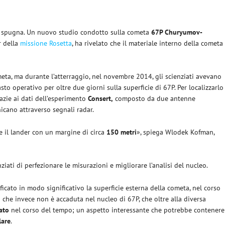
di spugna. Un nuovo studio condotto sulla cometa
67P Churyumov-
er della
missione Rosetta
, ha rivelato che il materiale interno della cometa
meta, ma durante l’atterraggio, nel novembre 2014, gli scienziati avevano
asto operativo per oltre due giorni sulla superficie di 67P. Per localizzarlo
azie ai dati dell’esperimento
Consert,
composto da due antenne
nicano attraverso segnali radar.
se il lander con un margine di circa
150 metri
», spiega Wlodek Kofman,
ati di perfezionare le misurazioni e migliorare l’analisi del nucleo.
ficato in modo significativo la superficie esterna della cometa, nel corso
sa che invece non è accaduta nel nucleo di 67P, che oltre alla diversa
ato
nel corso del tempo; un aspetto interessante che potrebbe contenere
lare
.