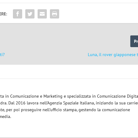
ERE:
P
ti?
Luna, il rover giapponese
eata in Comunicazione e Marketing e specializzata in Comunicazione Digita
ra. Dal 2016 lavora nell'Agenzia Spaziale Italiana, iniziando la sua carrie
nte, per poi proseguire nell'ufficio stampa, gestendo la comunicazione
 media.