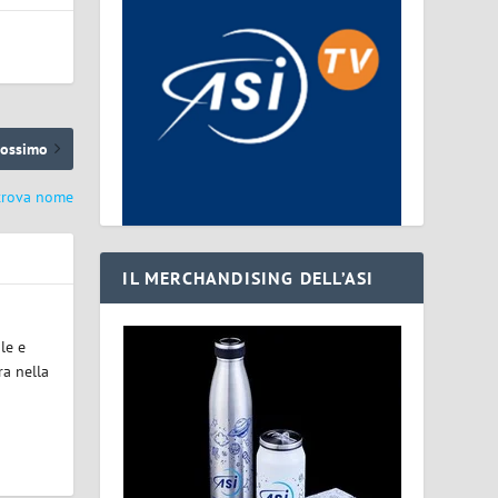
rossimo
 trova nome
IL MERCHANDISING DELL’ASI
le e
ra nella