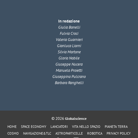
In redazione
Giulia Bonelli
Fulvia Croci
Valeria Guarnieri
Gianluca Liorni
Silvia Martone
Gloria Nobile
Giuseppe Nucera
Manuela Proietti
Giuseppina Pulcrano
Barbara Ranghelli
© 2026
Globalscience
HOME
SPACE ECONOMY
LANCIATORI
VITA NELLO SPAZIO
PIANETA TERRA
COSMO
NAVIGAZIONE&TLC
ASTROPARTICELLE
ROBOTICA
PRIVACY POLICY