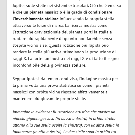
Jupiter sulle stelle nei sistemi extrasolari.
Ciò che è emerso
è che
un pianeta massiccio è in grado di condizionare
l’invecchiamento stellare
influenzando la propria stella
attraverso le forze di marea. La ricerca mostra come
l’attrazione gravitazionale del pianeta porti la stella a
ruotare più rapidamente di quanto non farebbe senza
l’ospite vicino a sé. Questa rotazione più rapida può
rendere la stella più attiva, stimolando la produzione di
raggi X. La forte luminosità nei raggi X è di fatto il segno
inconfondibile della giovinezza stellare.
Seppur ipotesi da tempo condivisa, l’indagine mostra per
la prima volta una prova statistica su come i pianeti
massicci con orbite vicine riescano effettivamente a
mantenere più giovani le proprie stelle.
Immagine in evidenza: illustrazione artistica che mostra un
pianeta gigante gassoso (in basso a destra) in orbita stretta
attorno alla sua stella ospite (a sinistra), con un’altra stella in
lontananza (in alto a destra). Le due stelle sono in orbita tra