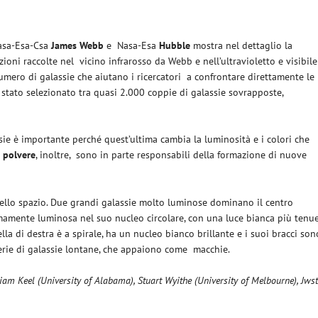
Nasa-Esa-Csa
James Webb
e
Nasa-Esa
Hubble
mostra nel dettaglio la
zioni raccolte nel
vicino infrarosso da Webb e nell’ultravioletto e visibile
umero di galassie che aiutano i ricercatori
a confrontare direttamente le
 stato selezionato tra quasi 2.000 coppie di galassie sovrapposte,
ie è importante perché quest’ultima cambia la luminosità e i colori che
i polvere
, inoltre,
sono in parte responsabili della formazione di nuove
ello spazio. Due grandi galassie molto luminose dominano il centro
tremamente luminosa nel suo nucleo circolare, con una luce bianca più tenu
ella di destra è a spirale, ha un nucleo bianco brillante e i suoi bracci son
 serie di galassie lontane, che appaiono come
macchie.
liam Keel (University of Alabama), Stuart Wyithe (University of Melbourne), Jws