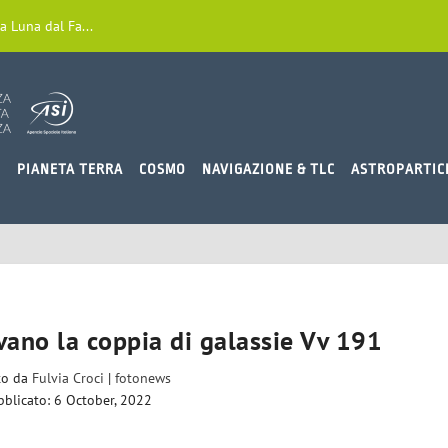
a Luna dal Fa...
O
PIANETA TERRA
COSMO
NAVIGAZIONE & TLC
ASTROPARTIC
ano la coppia di galassie Vv 191
ito da
Fulvia Croci
|
fotonews
bblicato: 6 October, 2022