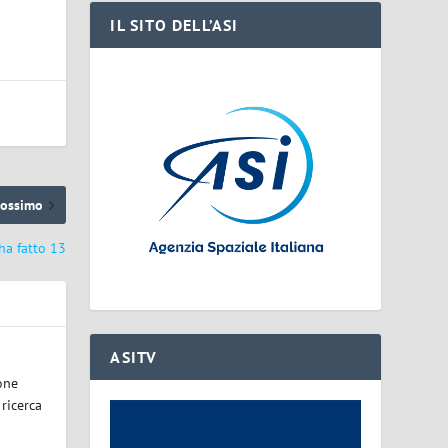
IL SITO DELL’ASI
rossimo
ha fatto 13
ASITV
one
 ricerca