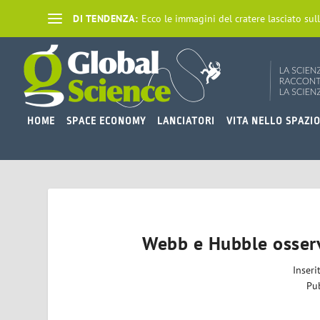
DI TENDENZA:
Ecco le immagini del cratere lasciato sull
HOME
SPACE ECONOMY
LANCIATORI
VITA NELLO SPAZI
Webb e Hubble osserv
Inser
Pu