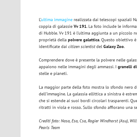
L’
ultima immagine
realizzata dai telescopi spaziali 
coppia di galassie
Vv 191
. La foto include le informa
di Hubble. Vv 191 è l’ultima aggiunta a un piccolo n
proprietà della
polvere galattica
. Questo obiettivo è
identificate dai
citizen scientist
del
Galaxy Zoo
.
Comprendere dove è presente la polvere nelle galass
appaiono nelle immagini degli ammassi. I
granelli d
stelle e pianeti.
La maggior parte della foto mostra lo sfondo nero d
dell’immagine. La galassia ellittica a sinistra è es
che si estende ai suoi bordi circolari trasparenti. Qu
ritratti in viola e rosso. Sullo sfondo affiorano una
Crediti foto: Nasa, Esa, Csa, Rogier Windhorst (Asu), Wil
Pearls Team