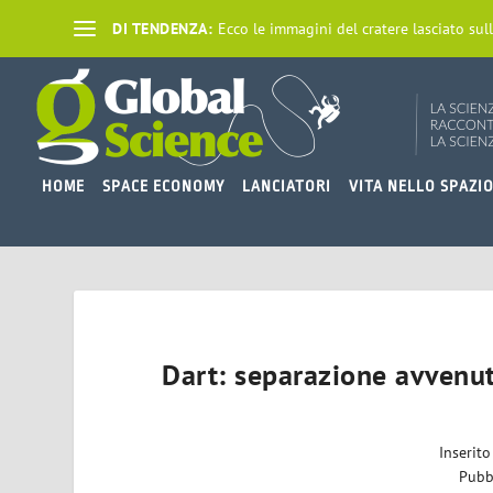
DI TENDENZA:
Ecco le immagini del cratere lasciato sull
HOME
SPACE ECONOMY
LANCIATORI
VITA NELLO SPAZI
Dart: separazione avvenuta
Inserit
Pubb