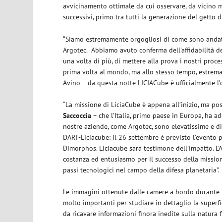
avvicinamento ottimale da cui osservare, da vicino m
successivi, primo tra tutti la generazione del getto di
“Siamo estremamente orgogliosi di come sono andate
Argotec. Abbiamo avuto conferma dell’affidabilità de
una volta di più, di mettere alla prova i nostri proce
prima volta al mondo, ma allo stesso tempo, estrema
Avino – da questa notte LICIACube è ufficialmente l’
“La missione di LiciaCube è appena all’inizio, ma pos
Saccoccia
– che l’Italia, primo paese in Europa, ha a
nostre aziende, come Argotec, sono elevatissime e di
DART-Liciacube: il 26 settembre è previsto l’evento 
Dimorphos. Liciacube sarà testimone dell’impatto. L’A
costanza ed entusiasmo per il successo della mission
passi tecnologici nel campo della difesa planetaria”.
Le immagini ottenute dalle camere a bordo durante i
molto importanti per studiare in dettaglio la superfi
da ricavare informazioni finora inedite sulla natura f