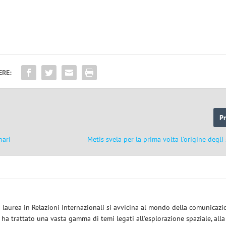
ERE:
P
nari
Metis svela per la prima volta l’origine degl
a laurea in Relazioni Internazionali si avvicina al mondo della comunicazi
i ha trattato una vasta gamma di temi legati all'esplorazione spaziale, alla