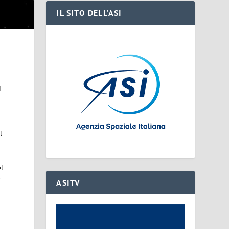
IL SITO DELL’ASI
i
l
el
r
ASITV