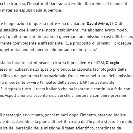
a in sicurezza, l’impatto di Dart sull’asteroide Dimorphos e i fenomeni
 materiali espulsi dalla superficie.
 le operazioni di questa notte – ha dichiarato
David Avino
, CEO di
l satellite che è nato nei nostri stabilimenti, ma abbiamo avuto modo,
ssi, i quali sono stati in grado di governare una missione così difficile, un
mente coinvolgente e affascinante. E, a proposito di primati – prosegue
oggetto italiano ad operare più lontano nello spazio.”
siamo intanto sottolineare – ricorda il presidente dell’ASI,
Giorgio
desso un cubesat nello spazio profondo. Le capacità tecnologiche delle
 rilievo nel panorama internazionale. Ora si entra nel cuore della missio
più importante ovvero l’impatto della sonda DART sull’asteroide
SI ringrazia tutto il team italiano che ha lavorato e continua a farlo con
e. Aspettiamo ora l’evento cruciale che ci aiuterà a compiere prossimi
l passaggio ravvicinato, pochi minuti dopo l’impatto, saranno inoltre
cie dell’asteroide e la piuma di detriti creata dall’impatto stesso, in modo
isica del bersaglio della missione. Il team scientifico, coordinato da