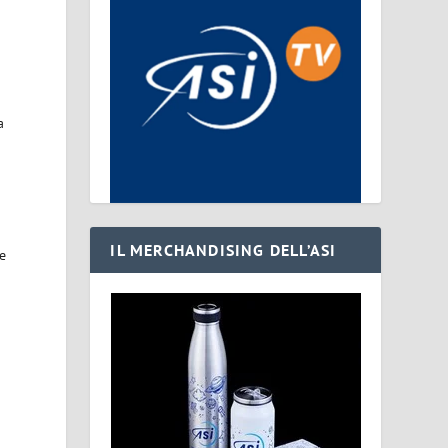
a
IL MERCHANDISING DELL’ASI
ne