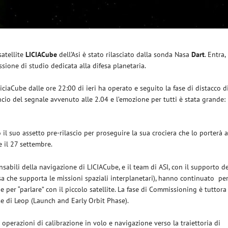
satellite
LICIACube
dell’Asi è stato rilasciato dalla sonda Nasa
Dart
. Entra,
issione di studio dedicata alla difesa planetaria.
iciaCube dalle ore 22:00 di ieri ha operato e seguito la fase di distacco d
ncio del segnale avvenuto alle 2.04 e l’emozione per tutti è stata grande:
 il suo assetto pre-rilascio per proseguire la sua crociera che lo porterà a
e il 27 settembre.
nsabili della navigazione di LICIACube, e il team di ASI, con il supporto d
a che supporta le missioni spaziali interplanetari), hanno continuato pe
ne per “parlare” con il piccolo satellite. La fase di Commissioning è tuttora
se di Leop (Launch and Early Orbit Phase).
 operazioni di calibrazione in volo e navigazione verso la traiettoria di