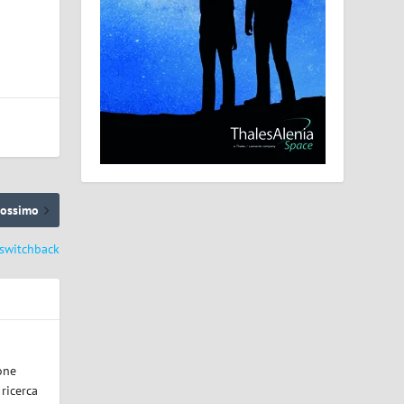
rossimo
i switchback
one
 ricerca