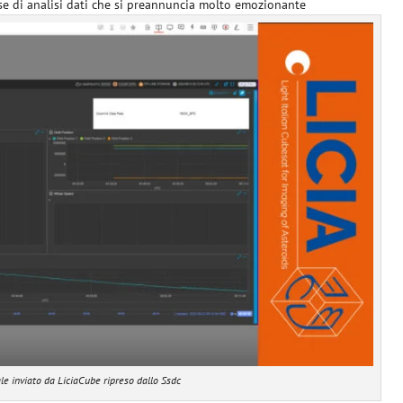
se di analisi dati che si preannuncia molto emozionante
le inviato da LiciaCube ripreso dallo Ssdc