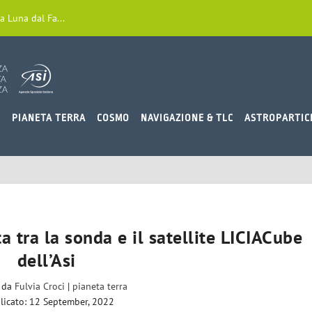
a Luna dal Fa...
O
PIANETA TERRA
COSMO
NAVIGAZIONE & TLC
ASTROPARTIC
 tra la sonda e il satellite LICIACube
dell’Asi
o da
Fulvia Croci
|
pianeta terra
licato: 12 September, 2022