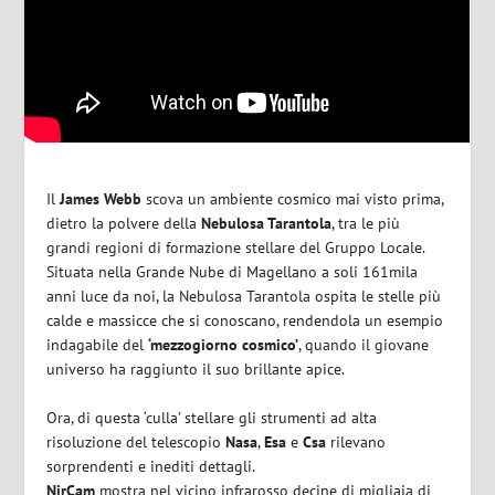
Il
James Webb
scova un ambiente cosmico mai visto prima,
dietro la polvere della
Nebulosa Tarantola
, tra le più
grandi regioni di formazione stellare del Gruppo Locale.
Situata nella Grande Nube di Magellano a soli 161mila
anni luce da noi, la Nebulosa Tarantola ospita le stelle più
calde e massicce che si conoscano, rendendola un esempio
indagabile del
‘mezzogiorno cosmico’
, quando il giovane
universo ha raggiunto il suo brillante apice.
Ora, di questa ‘culla’ stellare gli strumenti ad alta
risoluzione del telescopio
Nasa
,
Esa
e
Csa
rilevano
sorprendenti e inediti dettagli.
NirCam
mostra nel vicino infrarosso decine di migliaia di