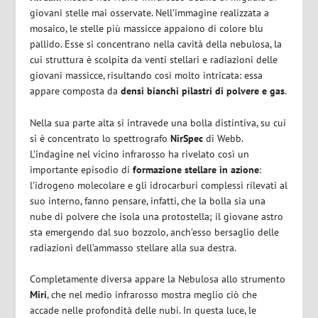
giovani stelle mai osservate. Nell’immagine realizzata a
mosaico, le stelle più massicce appaiono di colore blu
pallido. Esse si concentrano nella cavità della nebulosa, la
cui struttura è scolpita da venti stellari e radiazioni delle
giovani massicce, risultando così molto intricata: essa
appare composta da
densi bianchi pilastri di polvere e gas
.
Nella sua parte alta si intravede una bolla distintiva, su cui
si è concentrato lo spettrografo
NirSpec
di Webb.
L’indagine nel vicino infrarosso ha rivelato così un
importante episodio di
formazione stellare in azione
:
l’idrogeno molecolare e gli idrocarburi complessi rilevati al
suo interno, fanno pensare, infatti, che la bolla sia una
nube di polvere che isola una protostella; il giovane astro
sta emergendo dal suo bozzolo, anch’esso bersaglio delle
radiazioni dell’ammasso stellare alla sua destra.
Completamente diversa appare la Nebulosa allo strumento
Miri
, che nel medio infrarosso mostra meglio ciò che
accade nelle profondità delle nubi. In questa luce, le