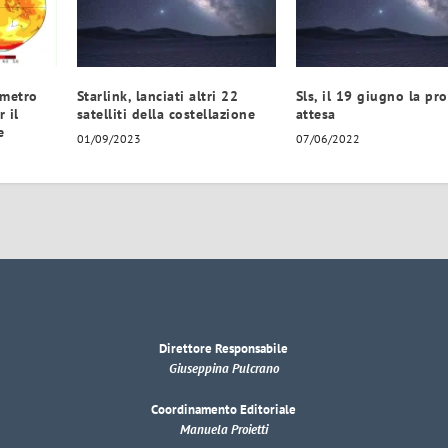
ometro
Starlink, lanciati altri 22
Sls, il 19 giugno la pr
 il
satelliti della costellazione
attesa
e
01/09/2023
07/06/2022
Direttore Responsabile
Giuseppina Pulcrano
Coordinamento Editoriale
Manuela Proietti