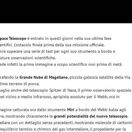
pace Telescope
è entrato in questi giorni nella sua ultima fase
tifici. L’ostacolo finale prima della sua missione ufficiale.
ovrà superare una serie di test per ogni suo strumento a bordo e
uture osservazioni scientifiche.
ede infatti la prima immagine a scopo scientifico non prima di metà
grafando la
Grande Nube di Magellano
, piccola galassia satellite della Via
timo terreno di prova.
aglio anche del telescopio Spitzer di Nasa, il primo osservatorio spaziale
nel vicino e medio infrarosso, apripista assoluto per il Webb, ora in
mmagine catturata ora dallo strumento
Miri
a bordo del Webb balza agli
cene, mostrando chiaramente le
grandi potenzialità del nuovo telescopio
.
stellare con un dettaglio senza precedenti, mostrando molecole di carboni
’equilibrio termico e chimico del gas interstellare, il propellente per la