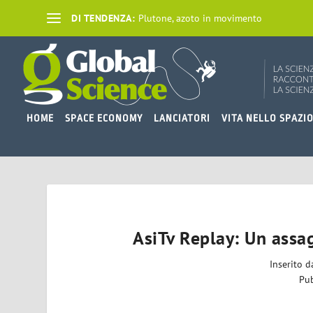
DI TENDENZA:
Plutone, azoto in movimento
HOME
SPACE ECONOMY
LANCIATORI
VITA NELLO SPAZI
AsiTv Replay: Un assa
Inserito 
Pub