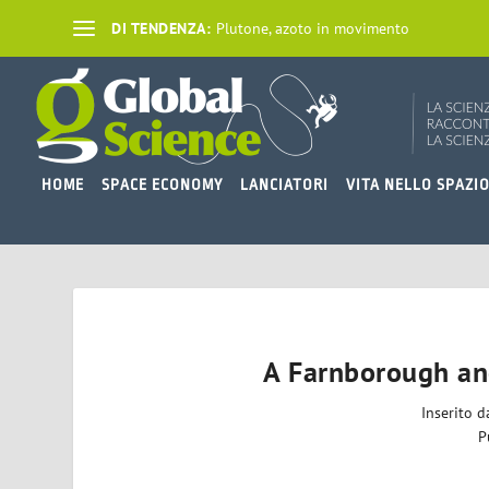
DI TENDENZA:
Plutone, azoto in movimento
HOME
SPACE ECONOMY
LANCIATORI
VITA NELLO SPAZI
A Farnborough anc
Inserito 
P