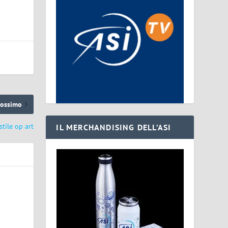
rossimo
stile op art
IL MERCHANDISING DELL’ASI