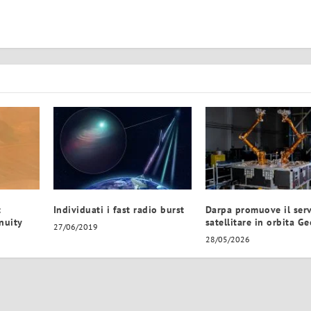
t
Individuati i fast radio burst
Darpa promuove il serv
enuity
satellitare in orbita Ge
27/06/2019
28/05/2026