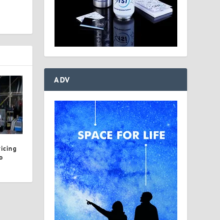
ADV
icing
o