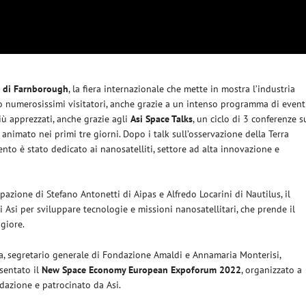
e di Farnborough
, la fiera internazionale che mette in mostra l’industria
ato numerosissimi visitatori, anche grazie a un intenso programma di eventi
più apprezzati, anche grazie agli
Asi Space Talks
, un ciclo di 3 conferenze s
 animato nei primi tre giorni. Dopo i talk sull’osservazione della Terra
ento è stato dedicato ai nanosatelliti, settore ad alta innovazione e
pazione di Stefano Antonetti di Aipas e Alfredo Locarini di Nautilus, il
 Asi per sviluppare tecnologie e missioni nanosatellitari, che prende il
giore.
ena, segretario generale di Fondazione Amaldi e Annamaria Monterisi,
sentato il
New Space Economy European Expoforum 2022
, organizzato a
dazione e patrocinato da Asi.