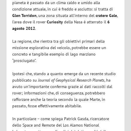
pianeta è passato da un clima caldo e umido alla
condizione attuale, in cui è freddo e asciutto: si tratta di
Glen Torridon
, una zona situata all’interno del
cratere Gale
,
l’area dove il rover
Curiosity
della Nasa è atterrato il
6
agosto 2012
.
La regione, che rientra tra gli obiettivi primari della
missione esplorativa del veicolo, potrebbe essere un
concreto e tangibile esempio di lago marziano
“prosciugato”.
Ipotesi che, stando a quanto emerge da un recente studio
pubblicato su
Journal of Geophysical Research Planets
, ha
avuto un’importante conferma grazie ai dati raccolti dal
rover; informazioni che, di conseguenza, potrebbero
rafforzare anche la teoria secondo la quale Marte, in
passato, fosse effettivamente abitabile.
In particolare – come spiega Patrick Gasda, ricercatore
dello Space and Remote del Los Alamos National