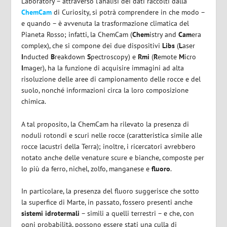
Laboratory – attraverso l’analisi dei dati raccolti dalla
ChemCam
di Curiosity, si potrà comprendere in che modo –
e quando – è avvenuta la trasformazione climatica del
Pianeta Rosso; infatti, la ChemCam (
Chem
istry and
Cam
era
complex), che si compone dei due dispositivi
Libs
(
L
aser
I
nducted
B
reakdown
S
pectroscopy) e
Rmi
(
R
emote
M
icro
I
mager), ha la funzione di acquisire immagini ad alta
risoluzione delle aree di campionamento delle rocce e del
suolo, nonché informazioni circa la loro composizione
chimica.
A tal proposito, la ChemCam ha rilevato la presenza di
noduli rotondi e scuri nelle rocce (caratteristica simile alle
rocce lacustri della Terra); inoltre, i ricercatori avrebbero
notato anche delle venature scure e bianche, composte per
lo più da ferro, nichel, zolfo, manganese e
fluoro
.
In particolare, la presenza del fluoro suggerisce che sotto
la superfice di Marte, in passato, fossero presenti anche
sistemi idrotermali
– simili a quelli terrestri – e che, con
ogni probabilità, possono essere stati una culla di