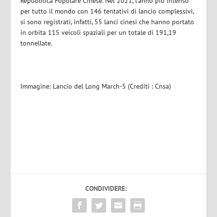
Repubblica Popolare Cinese. Nel 2021, l’anno più intenso
per tutto il mondo con 146 tentativi di lancio complessivi,
si sono registrati, infatti, 55 lanci cinesi che hanno portato
in orbita 115 veicoli spaziali per un totale di 191,19
tonnellate.
Immagine: Lancio del Long March-5 (Crediti : Cnsa)
CONDIVIDERE: