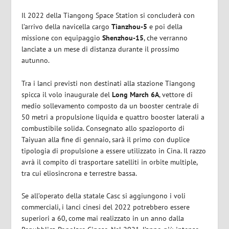
Il 2022 della Tiangong Space Station si concluderà con
l’arrivo della navicella cargo
Tianzhou-5
e poi della
missione con equipaggio
Shenzhou-15
, che verranno
lanciate a un mese di distanza durante il prossimo
autunno.
Tra i lanci previsti non destinati alla stazione Tiangong
spicca il volo inaugurale del
Long March 6A
, vettore di
medio sollevamento composto da un booster centrale di
50 metri a propulsione liquida e quattro booster laterali a
combustibile solida. Consegnato allo spazioporto di
Taiyuan alla fine di gennaio, sarà il primo con duplice
tipologia di propulsione a essere utilizzato in Cina. Il razzo
avrà il compito di trasportare satelliti in orbite multiple,
tra cui eliosincrona e terrestre bassa.
Se all’operato della statale Casc si aggiungono i voli
commerciali, i lanci cinesi del 2022 potrebbero essere
superiori a 60, come mai realizzato in un anno dalla