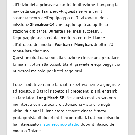
all’inizio della primavera partirà in direzione Tiangong la
navicella cargo
Tianzhou-4
. Questa servirà per il
sostentamento dell’equipaggio di 3 taikonauti della
missione
Shenzhou-14
che raggiungerà ad aprile la
stazione orbitante. Durante i sei mesi successivi,
l’equipaggio assisterà dal modulo centrale Tianhe
all’attracco dei moduli
Wentian
e
Mengtian
, di oltre 20
tonnellate ciascuno.
Questi moduli daranno alla stazione cinese una peculiare
forma a T, oltre alla possibilità di prevedere equipaggi più
numerosi ma solo per brevi soggiorni.
I due moduli verranno lanciati rispettivamente a giugno e
ad agosto, più tardi rispetto ai precedenti piani, entrambi
su lanciatori
Long March 5B
. Per questo motivo saranno
monitorati con particolare attenzione visto che negli
ultimi due anni il lanciatore pesante cinese è stato
protagonista di due rientri incontrollati. L’ultimo episodio
ha interessato
il suo secondo stadio
dopo il rilascio del
modulo Thiane.