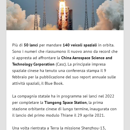
Più di
50 lanci
per mandare
140 veicoli spaziali
in orbita.
Sono i numeri che riassumono il nuovo anno da record che
si appresta ad affrontare la
China Aerospace Science and
Technology Corporation
(Casc). La principale impresa
spaziale cinese ha tenuto una conferenza stampa il 9
febbraio per la pubblicazione del suo report annuale sulle
attività spaziali, il Blue Book.
La compagnia statale ha in programma sei lanci nel 2022
per completare la
Tiangong Space Station
, la prima
stazione orbitante cinese di lungo termine, inaugurata con
il lancio del primo modulo Thiane il 29 aprile 2021.
Una volta rientrata a Terra la missione Shenzhou-13,