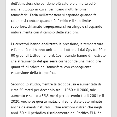
dell’atmosfera che contiene più calore e umidità ed è
anche il luogo in cui si verificano molti fenomeni
atmosferici. L’aria nell’atmosfera si espande quando fa
caldo e si contrae quando fa freddo e il suo limite
superiore, chiamato
tropopausa
, si restringe e si espande
naturalmente con il cambio delle stagioni.
I ricercatori hanno analizzato la pressione,
la temperatura
e l’umidità e li hanno uniti ai dati ottenuti dal Gps tra 20 e
80 gradi di latitudine nord. Così facendo hanno dimostrato
che all’aumento del
gas serra
corrisponde una maggiore
quantità di calore nell’atmosfera, con conseguente
espansione della troposfera.
Secondo lo studio, mentre la tropopausa è aumentata di
circa 50 metri per decennio tra il 1980 e il 2000, tale
aumento è salito a 53,3 metri per decennio tra il 2001 e il
2020. Anche se queste mutazioni sono state determinate
anche da eventi naturali – due eruzioni vulcaniche negli
anni ’80 e il periodico riscaldamento del Pacifico El Niño