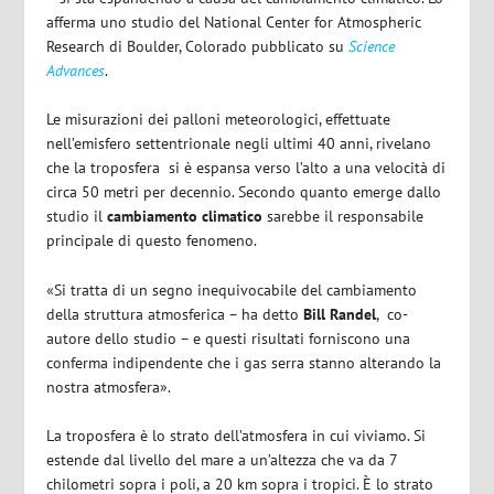
afferma uno studio del National Center for Atmospheric
Research di Boulder, Colorado pubblicato su
Science
Advances
.
Le misurazioni dei palloni meteorologici, effettuate
nell’emisfero settentrionale negli ultimi 40 anni, rivelano
che la troposfera si è espansa verso l’alto a una velocità di
circa 50 metri per decennio. Secondo quanto emerge dallo
studio il
cambiamento climatico
sarebbe il responsabile
principale di questo fenomeno.
«Si tratta di un segno inequivocabile del cambiamento
della struttura atmosferica – ha detto
Bill
Randel
,
co-
autore dello studio – e questi risultati forniscono una
conferma indipendente che i gas serra stanno alterando la
nostra atmosfera».
La troposfera è lo strato dell’atmosfera in cui viviamo. Si
estende dal livello del mare a un’altezza che va da 7
chilometri sopra i poli, a 20 km sopra i tropici. È lo strato