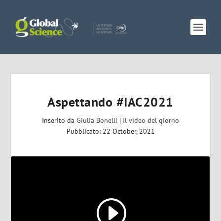
Aspettando #IAC2021
Inserito da
Giulia Bonelli
|
Il video del giorno
Pubblicato: 22 October, 2021