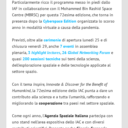
Particolarmente ricco il programma messo in piedi dallo
IAF in collaborazione con il Mohammed Bin Rashid Space
Centre (MBRSC) per questa 72esima edizione, che torna in
presenza dopo la
Cyberspace Edition
organizzata lo scorso
anno in modalità virtuale a causa della pandemia.
Previsti, oltre alle
cerimonie
di apertura lunedì 25 e di
chiusura venerdì 29, anche
7 eventi
in assemblea
plenaria,
3
highlight lectures
,
26
Global Networking Forum
e
quasi
200 sessioni tecniche
sui temi della scienza,
dell’esplorazione spaziale e delle tecnologie applicate al
settore spazio.
Con il tema
Inspire, Innovate & Discover for the Benefit of
Humankind
, la 72esima edizione dello IAC punta a dare un
contributo alla scienza e a tutta l’umanità, rafforzando e
migliorando la
cooperazione
tra paesi nel settore spaziale.
Come ogni anno, l’
Agenzia Spaziale Italiana
partecipa con
uno stand nell’area espositiva dello IAC e con diversi