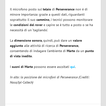
Il microfono posto sul
telaio
di
Perseverance
non è di
minore importanza: grazie a questi dati, riguardanti
soprattutto il suo
cammino
, i tecnici possono monitorare
le
condizioni del rover
e capire se è tutto a posto o se ha
necessità di un ‘tagliando’.
La
dimensione sonora
, quindi, può dare un
valore
aggiunto
alle attività di ricerca di
Perseverance
,
consentendo di indagare l’ambiente di
Marte
da un
punto
di vista inedito
.
I
suoni di Marte
possono essere ascoltati
qui
.
In alto: la posizione dei microfoni di Perseverance (Crediti:
Nasa/Jpl-Caltech)