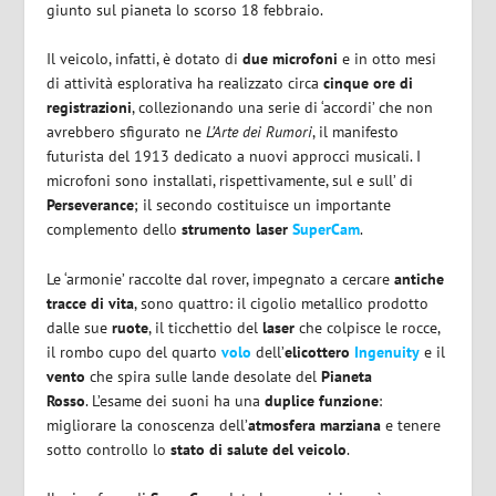
giunto sul pianeta lo scorso 18 febbraio.
Il veicolo, infatti, è dotato di
due microfoni
e in otto mesi
di attività esplorativa ha realizzato circa
cinque ore di
registrazioni
, collezionando una serie di ‘accordi’ che non
avrebbero sfigurato ne
L’Arte dei Rumori
, il manifesto
futurista del 1913 dedicato a nuovi approcci musicali. I
microfoni sono installati, rispettivamente, sul e sull’ di
Perseverance
; il secondo costituisce un importante
complemento dello
strumento laser
SuperCam
.
Le ‘armonie’ raccolte dal rover, impegnato a cercare
antiche
tracce di vita
, sono quattro: il cigolio metallico prodotto
dalle sue
ruote
, il ticchettio del
laser
che colpisce le rocce,
il rombo cupo del quarto
volo
dell’
elicottero
Ingenuity
e il
vento
che spira sulle lande desolate del
Pianeta
Rosso
. L’esame dei suoni ha una
duplice funzione
:
migliorare la conoscenza dell’
atmosfera marziana
e tenere
sotto controllo lo
stato di salute del veicolo
.