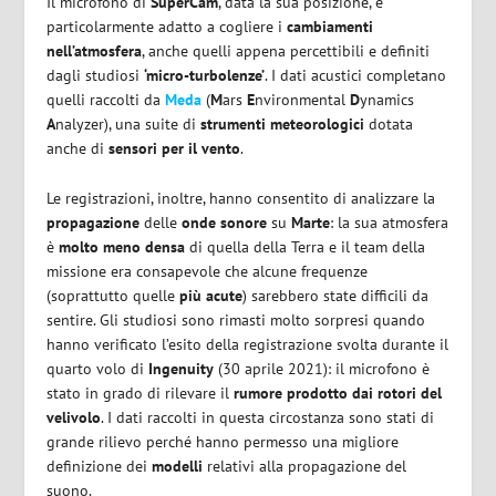
Il microfono di
SuperCam
, data la sua posizione, è
particolarmente adatto a cogliere i
cambiamenti
nell’atmosfera
, anche quelli appena percettibili e definiti
dagli studiosi
‘micro-turbolenze’
. I dati acustici completano
quelli raccolti da
Meda
(
M
ars
E
nvironmental
D
ynamics
A
nalyzer), una suite di
strumenti meteorologici
dotata
anche di
sensori per il vento
.
Le registrazioni, inoltre, hanno consentito di analizzare la
propagazione
delle
onde sonore
su
Marte
: la sua atmosfera
è
molto meno densa
di quella della Terra e il team della
missione era consapevole che alcune frequenze
(soprattutto quelle
più acute
) sarebbero state difficili da
sentire. Gli studiosi sono rimasti molto sorpresi quando
hanno verificato l’esito della registrazione svolta durante il
quarto volo di
Ingenuity
(30 aprile 2021): il microfono è
stato in grado di rilevare il
rumore prodotto dai rotori del
velivolo
. I dati raccolti in questa circostanza sono stati di
grande rilievo perché hanno permesso una migliore
definizione dei
modelli
relativi alla propagazione del
suono.