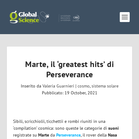
Marte, il ‘greatest hits’ di
Perseverance
Inserito da
Valeria Guarnieri
|
cosmo
,
sistema solare
Pubblicato: 19 October, 2021
Sibili, scricchiolii, ticchettii e rombi riuniti in una
‘compilation’ cosmica: sono queste le categorie di
suoni
registrate su
Marte
da
Perseverance
, il rover della
Nasa