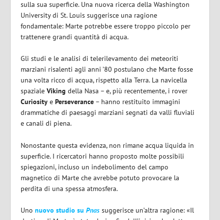
sulla sua superficie. Una nuova ricerca della Washington
University di St. Louis suggerisce una ragione
fondamentale: Marte potrebbe essere troppo piccolo per
trattenere grandi quantità di acqua.
Gli studi e le analisi di telerilevamento dei meteoriti
marziani risalenti agli anni ’80 postulano che Marte fosse
una volta ricco di acqua, rispetto alla Terra. La navicella
spaziale
Viking
della Nasa – e, più recentemente, i rover
Curiosity
e
Perseverance
– hanno restituito immagini
drammatiche di paesaggi marziani segnati da valli fluviali
e canali di piena.
Nonostante questa evidenza, non rimane acqua liquida in
superficie. I ricercatori hanno proposto molte possibili
spiegazioni, incluso un indebolimento del campo
magnetico di Marte che avrebbe potuto provocare la
perdita di una spessa atmosfera.
Uno
nuovo studio su
Pnas
suggerisce un’altra ragione: «Il