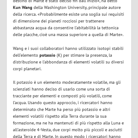
destino di Marte è stato deciso fin dall’inizio», ha detto
Kun Wang
della Washington University, principale autore
della ricerca. «Probabilmente esiste una soglia sui requisiti
di dimensione dei pianeti rocciosi per trattenere
abbastanza acqua da consentire l’abitabilità la tettonica
delle placche, cioè una massa superiore a quella di Marte».
Wang e i suoi collaboratori hanno utilizzato isotopi stabili
dell’elemento
potassio
(K) per stimare la presenza, la
distribuzione e l’abbondanza di elementi volatili su diversi
corpi planetari.
Il potassio è un elemento moderatamente volatile, ma gli
scienziati hanno deciso di usarlo come una sorta di
tracciante per elementi e composti più volatili, come
l’acqua. Usando questo approccio, i ricercatori hanno
determinato che Marte ha perso più potassio e altri
elementi volatili rispetto alla Terra durante la sua
formazione, ma ne ha mantenuti di più rispetto alla Luna e
all’asteroide 4-Vesta, due corpi molto più piccoli e asciutti
della Terra e di Marte. In questo modo i ricercatori hanno