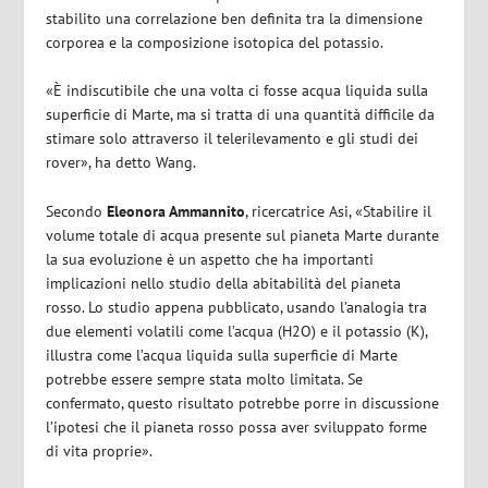
stabilito una correlazione ben definita tra la dimensione
corporea e la composizione isotopica del potassio.
«È indiscutibile che una volta ci fosse acqua liquida sulla
superficie di Marte, ma si tratta di una quantità difficile da
stimare solo attraverso il telerilevamento e gli studi dei
rover», ha detto Wang.
Secondo
Eleonora Ammannito
, ricercatrice Asi, «Stabilire il
volume totale di acqua presente sul pianeta Marte durante
la sua evoluzione è un aspetto che ha importanti
implicazioni nello studio della abitabilità del pianeta
rosso. Lo studio appena pubblicato, usando l’analogia tra
due elementi volatili come l’acqua (H2O) e il potassio (K),
illustra come l’acqua liquida sulla superficie di Marte
potrebbe essere sempre stata molto limitata. Se
confermato, questo risultato potrebbe porre in discussione
l’ipotesi che il pianeta rosso possa aver sviluppato forme
di vita proprie».