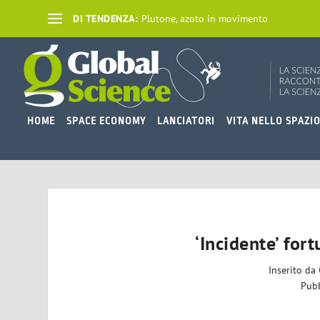
DI TENDENZA:
Plutone, azoto in movimento
HOME
SPACE ECONOMY
LANCIATORI
VITA NELLO SPAZI
‘Incidente’ for
Inserito da
Pubb