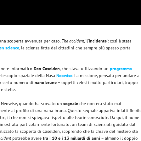
i una scoperta avvenuta per caso.
The accident
, ‘
l’incidente
’: così è stata
zen science
, la scienza fatta dai cittadini che sempre più spesso porta
egnere informatico
Dan
Caselden
, che stava utilizzando un
programma
telescopio spaziale della Nasa
Neowise
. La missione, pensata per andare a
un certo numero di
nane
brune
– oggetti celesti molto particolari, troppo
e stelle.
i Neowise, quando ha scovato un
segnale
che non era stato mai
nte al profilo di una nana bruna. Questo segnale appariva infatti flebil
e, il che non si spiegava rispetto alle teorie conosciute. Da qui, il nome
 dimostrato particolarmente fortunato: un team di scienziati guidato dal
lizzato la scoperta di Caselden, scoprendo che la chiave del mistero sta
cident
potrebbe avere
tra i 10 e i 13 miliardi di anni
– almeno il doppio