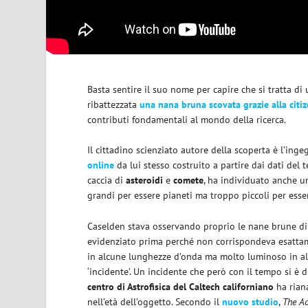
Basta sentire il suo nome per capire che si tratta d
ribattezzata
una nana bruna scovata grazie alla citi
contributi fondamentali al mondo della ricerca.
Il cittadino scienziato autore della scoperta è l’ing
online
da lui stesso costruito a partire dai dati del 
caccia di
asteroidi
e
comete
, ha individuato anche 
grandi per essere pianeti ma troppo piccoli per esser
Caselden stava osservando proprio le nane brune d
evidenziato prima perché non corrispondeva esattame
in alcune lunghezze d’onda ma molto luminoso in altr
‘incidente’. Un incidente che però con il tempo si è
centro di Astrofisica del Caltech californiano
ha riana
nell’età dell’oggetto. Secondo il
nuovo studio
,
The Ac