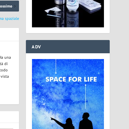
rossimo
ima spaziale
ADV
 Ha una
tà di
etodo
 vista