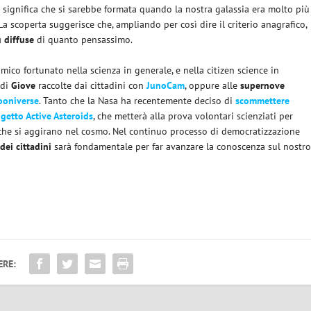
ò significa che si sarebbe formata quando la nostra galassia era molto più
 scoperta suggerisce che, ampliando per così dire il criterio anagrafico,
ù diffuse
di quanto pensassimo.
ico fortunato nella scienza in generale, e nella citizen science in
 di
Giove
raccolte dai cittadini con
JunoCam
, oppure alle
supernove
ooniverse
. Tanto che la Nasa ha recentemente deciso di
scommettere
ogetto Active Asteroids
, che metterà alla prova volontari scienziati per
he si aggirano nel cosmo. Nel continuo processo di democratizzazione
dei cittadini
sarà fondamentale per far avanzare la conoscenza sul nostr
ERE: