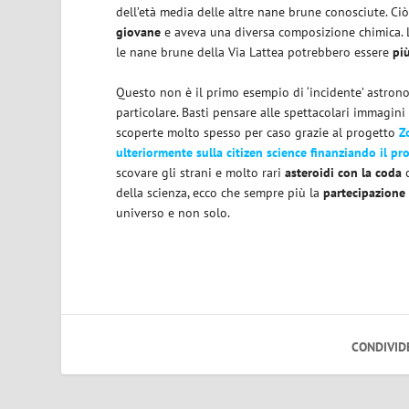
dell’età media delle altre nane brune conosciute. Ci
giovane
e aveva una diversa composizione chimica. La
le nane brune della Via Lattea potrebbero essere
pi
Questo non è il primo esempio di ‘incidente’ astronom
particolare. Basti pensare alle spettacolari immagini
scoperte molto spesso per caso grazie al progetto
Z
ulteriormente sulla citizen science finanziando il pr
scovare gli strani e molto rari
asteroidi con la coda
c
della scienza, ecco che sempre più la
partecipazione 
universo e non solo.
CONDIVID