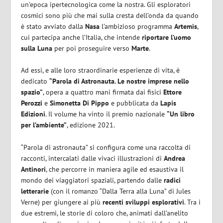
un’epoca ipertecnologica come la nostra. Gli esploratori
cosmici sono più che mai sulla cresta dell’onda da quando
è stato avviato dalla
Nasa
l’ambizioso programma
Artemis
,
cui partecipa anche l’Italia, che intende
riportare l’uomo
sulla Luna
per poi proseguire verso
Marte
.
Ad essi, e alle loro straordinarie esperienze di vita, è
dedicato
“Parola di Astronauta. Le nostre imprese nello
spazio”
, opera a quattro mani firmata dai fisici
Ettore
Perozzi
e
Simonetta Di Pippo
e pubblicata da
Lapis
Edizioni
. Il volume ha vinto il premio nazionale
“Un libro
per l’ambiente”
, edizione 2021.
“Parola di astronauta” si configura come una raccolta di
racconti, intercalati dalle vivaci illustrazioni di
Andrea
Antinori
, che percorre in maniera agile ed esaustiva il
mondo dei viaggiatori spaziali, partendo dalle
radici
letterarie
(con il romanzo “Dalla Terra alla Luna” di Jules
Verne) per giungere ai più
recenti sviluppi esplorativi
. Tra i
due estremi, le storie di coloro che, animati dall’anelito