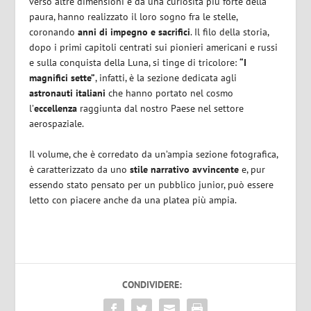
verso altre dimensioni e da una curiosità più forte della
paura, hanno realizzato il loro sogno fra le stelle,
coronando
anni di impegno e sacrifici
. Il filo della storia,
dopo i primi capitoli centrati sui pionieri americani e russi
e sulla conquista della Luna, si tinge di tricolore:
“I
magnifici sette”
, infatti, è la sezione dedicata agli
astronauti italiani
che hanno portato nel cosmo
l’
eccellenza
raggiunta dal nostro Paese nel settore
aerospaziale.
Il volume, che è corredato da un’ampia sezione fotografica,
è caratterizzato da uno
stile narrativo avvincente
e, pur
essendo stato pensato per un pubblico junior, può essere
letto con piacere anche da una platea più ampia.
CONDIVIDERE: