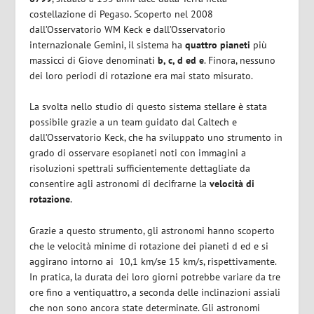
costellazione di Pegaso. Scoperto nel 2008
dall’Osservatorio WM Keck e dall’Osservatorio
internazionale Gemini, il sistema ha
quattro pianeti
più
massicci di Giove denominati
b, c, d ed e
. Finora, nessuno
dei loro periodi di rotazione era mai stato misurato.
La svolta nello studio di questo sistema stellare è stata
possibile grazie a un team guidato dal Caltech e
dall’Osservatorio Keck, che ha sviluppato uno strumento in
grado di osservare esopianeti noti con immagini a
risoluzioni spettrali sufficientemente dettagliate da
consentire agli astronomi di decifrarne la
velocità di
rotazione
.
Grazie a questo strumento, gli astronomi hanno scoperto
che
le velocità minime di rotazione dei pianeti d ed e si
aggirano intorno ai
10,1 km/se 15 km/s, rispettivamente.
In pratica, la durata dei loro giorni potrebbe variare da tre
ore fino a ventiquattro, a seconda delle inclinazioni assiali
che non sono ancora state determinate. Gli astronomi