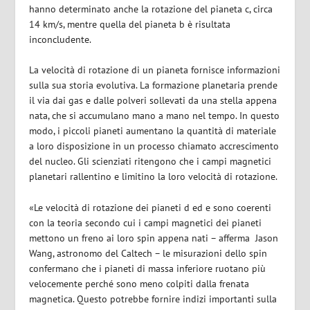
hanno determinato anche la rotazione del pianeta c, circa
14 km/s, mentre quella del pianeta b è risultata
inconcludente.
La velocità di rotazione di un pianeta fornisce informazioni
sulla sua storia evolutiva. La formazione planetaria prende
il via dai gas e dalle polveri sollevati da una stella appena
nata, che si accumulano mano a mano nel tempo. In questo
modo, i piccoli pianeti aumentano la quantità di materiale
a loro disposizione in un processo chiamato accrescimento
del nucleo. Gli scienziati ritengono che
i campi magnetici
planetari rallentino e limitino la loro velocità di rotazione.
«Le velocità di rotazione dei pianeti d ed e sono coerenti
con la teoria secondo cui i campi magnetici dei pianeti
mettono un freno ai loro spin appena nati –
afferma Jason
Wang, astronomo del Caltech – le misurazioni dello spin
confermano che i pianeti di massa inferiore ruotano più
velocemente perché sono meno colpiti dalla frenata
magnetica. Questo potrebbe fornire indizi importanti sulla