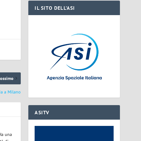
IL SITO DELL’ASI
rossimo
da a Milano
ASITV
 Ha una