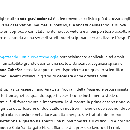
igine alle
onde gravitazionali
è il fenomeno astrofisico più discusso degl
le varie osservazioni nei mesi successivi, si è andata delineando la nuova
te un approccio completamente nuovo: vedere e al tempo stesso ascoltar
o la strada a una serie di studi interdisciplinari, per analizzare i ‘respiri’
ogettando una nuova tecnologia
potenzialmente applicabile ad ambiti
o in un satellite grande quanto una scatola da scarpe. L’agenzia spaziale
ione CubeSat
pensata appunto per rispondere a un quesito scientifico
degli eventi cosmici in grado di generare onde gravitazionali.
’ Astrophysics Research and Analysis Program della Nasa ed è programmata
elettromagnetico quando oggetti celesti come buchi neri o stelle di
smici è di fondamentale importanza. Lo dimostra la prima osservazione, d
originate dalla fusione di due stelle di neutroni: meno di due secondi dop
piccola esplosione nella luce ad alta energia. Si è trattato del primo
itazionale: questo ha aperto una nuova finestra sul cosmo. Ed è propri
l nuovo CubeSat targato Nasa affiancherà il prezioso lavoro di Fermi,