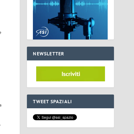
i
e
NEWSLETTER
TWEET SPAZIALI
a
o
o