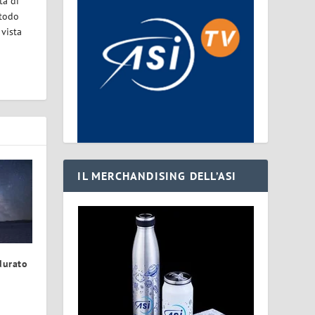
tà di
etodo
 vista
IL MERCHANDISING DELL’ASI
durato