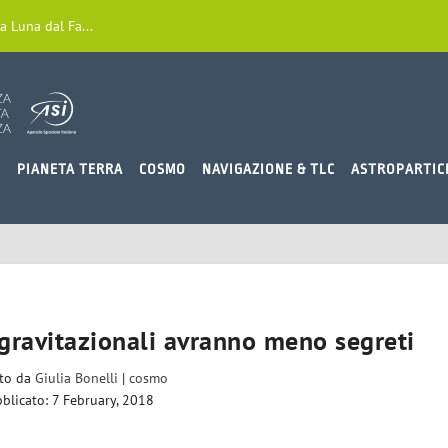
a Luna dal Fa...
O
PIANETA TERRA
COSMO
NAVIGAZIONE & TLC
ASTROPARTIC
 gravitazionali avranno meno segreti
ito da
Giulia Bonelli
|
cosmo
blicato: 7 February, 2018