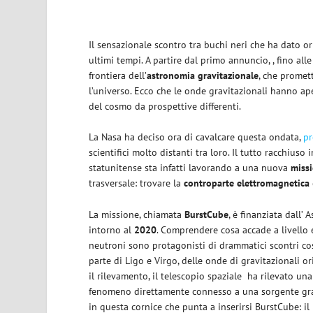
Il sensazionale scontro tra buchi neri che ha dato or
ultimi tempi. A partire dal primo annuncio, , fino al
frontiera dell’
astronomia gravitazionale
, che promet
l’universo. Ecco che le onde gravitazionali hanno apert
del cosmo da prospettive differenti.
La Nasa ha deciso ora di cavalcare questa ondata,
pr
scientifici molto distanti tra loro. Il tutto racchius
statunitense sta infatti lavorando a una nuova
miss
trasversale: trovare la
controparte elettromagnetica
La missione, chiamata
BurstCube
, è finanziata dall
intorno al
2020
. Comprendere cosa accade a livello 
neutroni sono protagonisti di drammatici scontri co
parte di Ligo e Virgo, delle onde di gravitazionali 
il rilevamento, il telescopio spaziale
ha rilevato una 
fenomeno direttamente connesso a una sorgente grav
in questa cornice che punta a inserirsi BurstCube: i