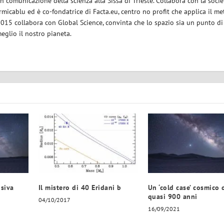
in comunicazione della scienza alla Sissa di Trieste. Collabora con la socie
micablu ed è co-fondatrice di Facta.eu, centro no profit che applica il m
 2015 collabora con Global Science, convinta che lo spazio sia un punto di
eglio il nostro pianeta.
osiva
Il mistero di 40 Eridani b
Un ‘cold case’ cosmico 
quasi 900 anni
04/10/2017
16/09/2021