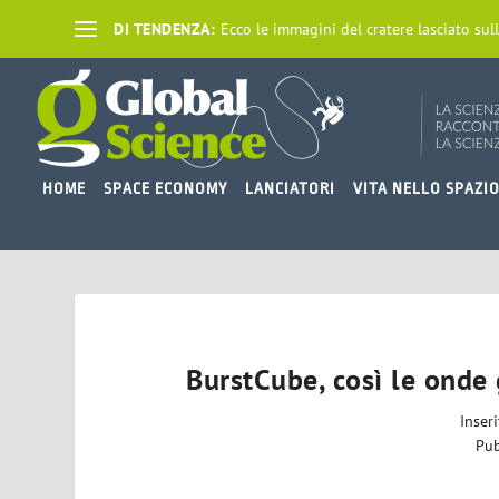
DI TENDENZA:
Ecco le immagini del cratere lasciato sull
HOME
SPACE ECONOMY
LANCIATORI
VITA NELLO SPAZI
BurstCube, così le onde
Inser
Pub